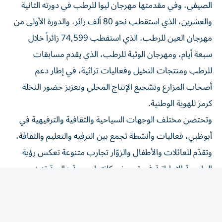
والعشرين، الذي استقطب نحو 80 ألف زائر، والدورة الأولى من
مهرجان العين للرطب، الذي استقطب 74,599 زائراً خلال
سبعة أيام، ومهرجان الوثبة للرطب، الذي يقدم مسابقات
للرطب ومنتجات النخيل وفعاليات تراثية، في إطار دعم
أصحاب المزارع وتشجيع الإنتاج المحلي وتعزيز حضور النخلة
كرمز للهوية الوطنية.
وتحتضن مختلف الوجهات السياحية والثقافية والترفيهية في
أبوظبي، فعاليات وأنشطة تجمع بين الترفيه والتعليم والثقافة،
وتقدّم للعائلات والأطفال والزوّار تجارب متنوعة تعكس رؤية
العاصمة الإماراتية في ترسيخ مكانتها، وجهة عالمية تنبض
بالحياة على مدار العام.