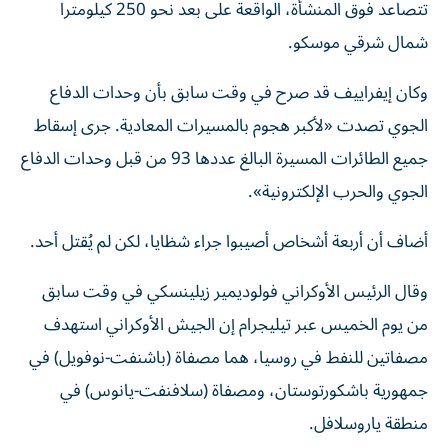
تتصاعد فوق المنشأة، الواقعة على بعد نحو 250 كيلومترا
شمال شرقي موسكو.
وكان إيفراييف قد صرح في وقت سابق بأن وحدات الدفاع
الجوي ​تصدت «لأكبر هجوم بالمسيرات المعادية. جرى إسقاط
جميع ‌الطائرات المسيرة البالغ عددها 93 من قبل وحدات الدفاع
الجوي والحرب الإلكترونية».
أضاف أن أربعة أشخاص أصيبوا جراء شظايا، ⁠لكن لم يُقتل أحد.
وقال الرئيس الأوكراني فولوديمير زيلينسكي في وقت سابق
من يوم الخميس عبر تيليجرام إن الجيش الأوكراني ​استهدف
مصفاتين ‌للنفط في روسيا، هما مصفاة (باشنفت-نوفويل) في
جمهورية باشكورتوستان، ‌ومصفاة (سلافنفت-يانوس) في
منطقة ياروسلافل.