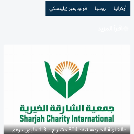
أوكرانيا
روسيا
فولوديمير زيلينسكي
اقرأ المزيد
«الشارقة الخيرية» تنفذ 804 مشاريع بـ 1.3 مليون درهم