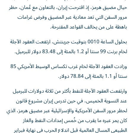
حيال مضيق هرمز، إذ اقترحت إيران، بالتعاون مع عُمان، حظر
مرور السفن التي تعد ‌معادية عبر المضيق وفرض غرامات
باهظة على من يخالف القواعد المقترحة.
بحلول الساعة ​0010 ⁠بتوقيت جرينتش، ارتفعت العقود الآجلة
لخام برنت 99 سنتا ‌أو 1.2 بالمئة إلى 83.48 ‌دولار للبرميل.
وزادت العقود الآجلة لخام غرب تكساس الوسيط الأمريكي 85
سنتا أو 1.1 بالمئة إلى 78.84 دولار.
وارتفعت العقود الآجلة للنفط بأكثر من ثلاثة ‌دولارات للبرميل
عند التسوية الخميس، في حين تدرس إيران مشروع قانون
لحظر ⁠مرور السفن الأمريكية والإسرائيلية عبر مضيق هرمز، الذي
كان يمر عبره ما يقرب من خُمس إمدادات النفط والغاز
الطبيعي المسال العالمية قبل اندلاع الحرب في نهاية فبراير