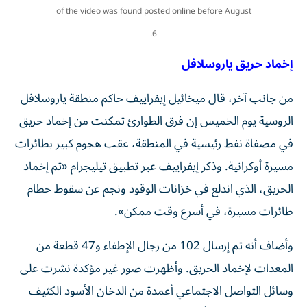
of the video was found posted online before August
6.
إخماد حريق ياروسلافل
من جانب آخر، قال ميخائيل إيفراييف حاكم منطقة ياروسلافل
الروسية يوم الخميس إن فرق الطوارئ تمكنت ‌من إخماد حريق
في مصفاة نفط رئيسية في المنطقة، ​عقب هجوم ⁠كبير بطائرات
مسيرة أوكرانية. وذكر إيفراييف عبر تطبيق ‌تيليجرام «تم إخماد
الحريق، ‌الذي اندلع في خزانات الوقود ونجم عن سقوط حطام
طائرات مسيرة، في أسرع وقت ممكن».
وأضاف أنه تم إرسال 102 من رجال الإطفاء و47 قطعة من
المعدات لإخماد ⁠الحريق. وأظهرت صور غير مؤكدة نشرت على
وسائل التواصل الاجتماعي أعمدة من الدخان الأسود الكثيف