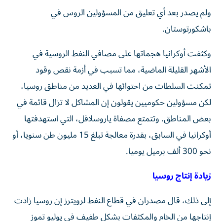
ولم يصدر بعد أي تعليق من المسؤولين الروس في
باشكورتوستان.
وكثفت أوكرانيا هجماتها على مصافي النفط ‌الروسية في
الأشهر ‌القليلة الماضية، مما تسبب في ⁠أزمة نقص وقود
تمكنت السلطات من ‌احتوائها في العديد من مناطق روسيا،
لكن مسؤولين حكوميين يقولون إن المشاكل لا تزال قائمة في
بعض ⁠المناطق. وتتمتع مصفاة ياروسلافل، التي استهدفتها
أوكرانيا ​في السابق، بقدرة معالجة تبلغ 15 مليون طن سنويا، أو
نحو 300 ألف برميل يوميا.
زيادة إنتاج روسيا
إلى ذلك، قال مصدران في قطاع النفط لرويترز إن روسيا زادت
إنتاجها من الخام والمكثفات بشكل طفيف في يوليو تموز