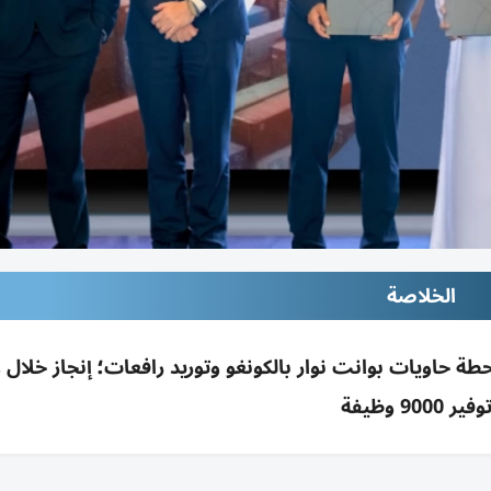
الخلاصة
اً بـ735م درهم لتطوير محطة حاويات بوانت نوار بالكونغو وتوريد رافعات؛ إنجاز خلا
ير 9000 وظيفة