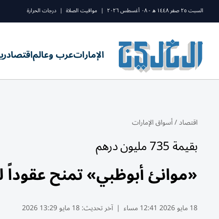
السبت ٢٥ صفر ١٤٤٨ ه - ٠٨ أغسطس ٢٠٢٦
|
مواقيت الصلاة
|
درجات الحرارة
الإمارات
عرب وعالم
اقتصاد
ري
اقتصاد
/
أسواق الإمارات
بقيمة 735 مليون درهم
«موانئ أبوظبي» تمنح عقوداً ل
18 مايو 2026 12:41 مساء
|
آخر تحديث:
18 مايو 13:29 2026