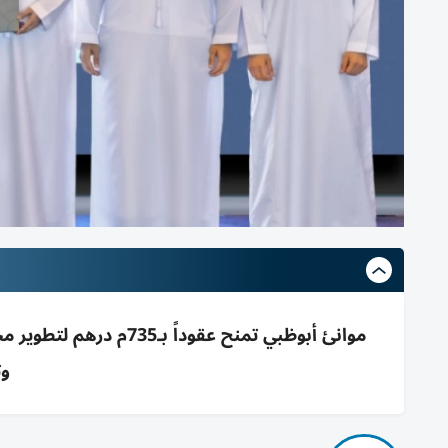
موانئ أبوظبي تمنح عقود
وتوف