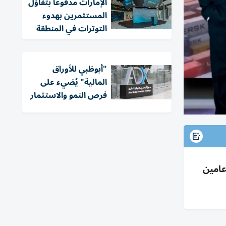
الإمارات مدفوعاً بتفاؤل
المستثمرين بهدوء
التوترات في المنطقة
"أبوظبي للأوراق
المالية" يُضيء على
فرص النمو والاستثمار
ل عامين