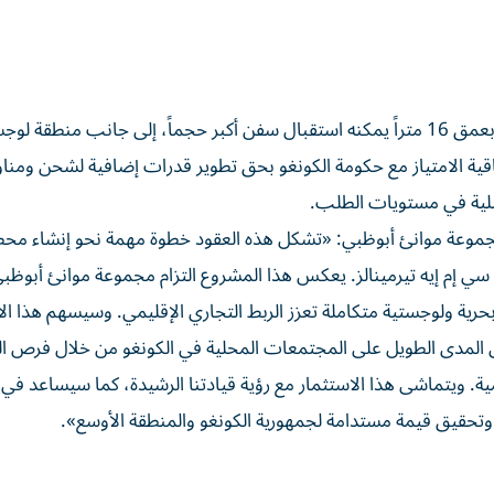
تشمل محطة الحاويات مبدئياً رصيفاً بطول 420 متراً تقريباً بعمق 16 متراً يمكنه استقبال سفن أكبر حجماً، إلى جانب م
ة وفقاً لاتفاقية الامتياز مع حكومة الكونغو بحق تطوير قدرات إضافية لشحن ومن
قبلية في مستويات الطلب.
مجموعة موانئ أبوظبي: «تشكل هذه العقود خطوة مهمة نحو إنشاء مح
 سي إم إيه تيرمينالز. يعكس هذا المشروع التزام مجموعة موانئ أبوظ
 بحرية ولوجستية متكاملة تعزز الربط التجاري الإقليمي. وسيسهم هذا ال
ى المدى الطويل على المجتمعات المحلية في الكونغو من خلال فرص ا
لمية. ويتماشى هذا الاستثمار مع رؤية قيادتنا الرشيدة، كما سيساعد في
تحقيق قيمة مستدامة لجمهورية الكونغو والمنطقة الأوسع».