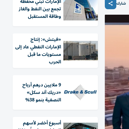
الإمارات تبني محفظة
شارك
تجمع بين النفط والغاز
وطاقة المستقبل
«فيتش»: إنتاج
الإمارات النفطي عاد إلى
مستويات ما قبل
الحرب
9 ملايين درهم أرباح
«دريك آند سكل»
النصفية بنمو 38%
أسبوع أخضر لأسهم