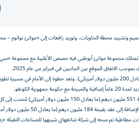
ميم وتشييد محطة الحاويات، وتوريد رافعات إلى «موانئ نواتوم – مح
 تمتلك مجموعة موانئ أبوظبي فيه حصص الأغلبية مع مجموعة «سي إ
موجب الاتفاق الموقع بين الجانبين في فبراير من عام 2025.
تصل قيمة العقود الممنوحة إلى نحو 735 مليون درهم (ما يعادل 200 مليون دولار أمريكي)، وتعد خطوة إلى الأمام في مس
وشملت العقود الموقعة عقدين للأعمال البحرية والبرية بقيمة 551 مليون درهم (ما يعادل 150 مليون دولار أمر
إيه آر كونتراكتينغ سارلو» و«إم بي تي بيه إس إيه جيه في». بالإضافة إلى عقد بقيمة 184 مليون درهم
مطاطية تم منحه إلى شركة شانغهاي شينهوا للصناعات الثقيلة «زد ب