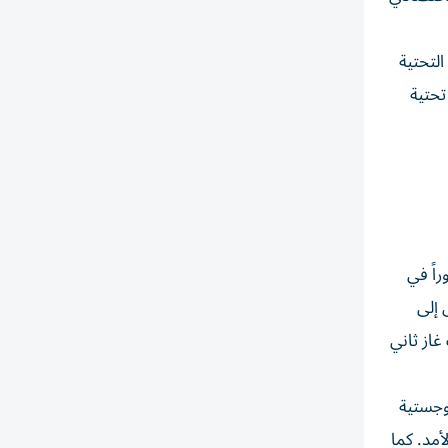
التحتية
تحتية
اً في
 إلى
غاز ثاني
وجستية
أمد. كما