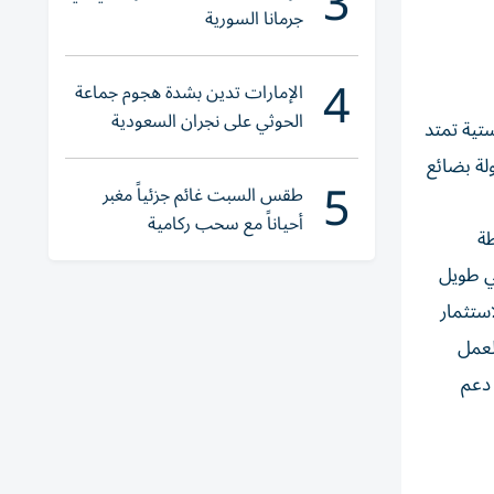
3
جرمانا السورية
4
الإمارات تدين بشدة هجوم جماعة
الحوثي على نجران السعودية
نطقة لوجستية تمتد
اولة بضائع
5
طقس السبت غائم جزئياً مغبر
أحياناً مع سحب ركامية
طة
بي طويل
استثمار
لعمل
 دعم