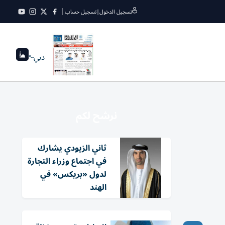
تسجيل الدخول
|
تسجيل حساب
دبي
--°
نرشح لكم
ثاني الزيودي يشارك
في اجتماع وزراء التجارة
لدول «بريكس» في
الهند