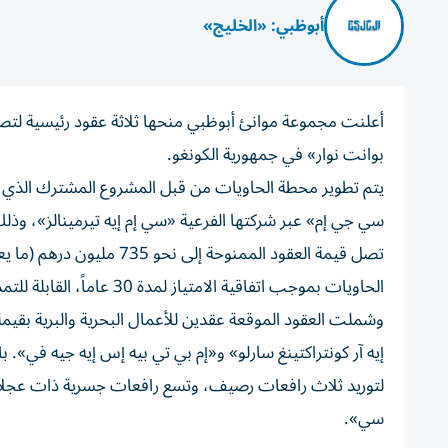
أبوظبي: «الخليج»
أعلنت مجموعة موانئ أبوظبي منحها ثلاثة عقود رئيسية لتص
بوانت نوار» في جمهورية الكونغو.
يتم تطوير محطة الحاويات من قبل المشروع المشترك الذي
سي جي إم» عبر شركتها الفرعية «سي إم إيه تيرمينالز»، وذلك ب
الحاويات بموجب اتفاقية الامتياز لمدة 30 عاماً، القابلة للتمديد لمدة 20 عاماً إضافية والمبرمة مع حكومة جمهورية الكونغو.
لتوريد ثلاث رافعات رصيف، وتسع رافعات جسرية ذات عجلات 
سي».