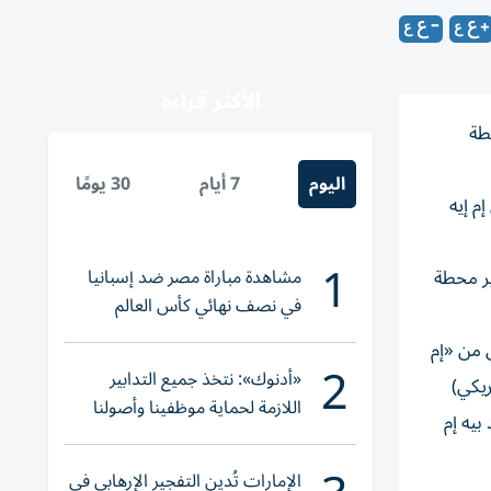
الأكثر قراءة
طة
اليوم
7 أيام
30 يومًا
م إيه
1
مشاهدة مباراة مصر ضد إسبانيا
يرة تطوير محطة
في نصف نهائي كأس العالم
لناشئات اليد 2026
يكي) مُنحت إلى كل من «إم
2
«أدنوك»: نتخذ جميع التدابير
 (ما يعادل 50 مليون دولار أمريكي)
اللازمة لحماية موظفينا وأصولنا
يه إم
وعملياتنا
الإمارات تُدين التفجير الإرهابي في