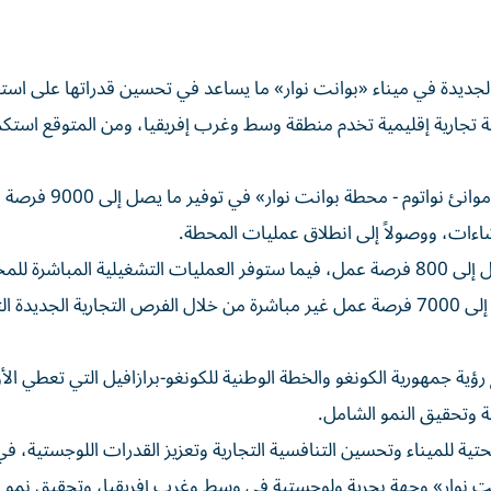
جديدة في ميناء «بوانت نوار» ما يساعد في تحسين قدراتها على است
بوابة تجارية إقليمية تخدم منطقة وسط وغرب إفريقيا، ومن المتوقع استك
وبالمقارنة مع مشاريع موانئ مماثلة، من المتوقع أن تسهم «موانئ نواتوم - محط
إنشاءات، ووصولاً إلى انطلاق عمليات المحطة.
كما من المتوقع أن تسهم أعمال الإنشاءات في توفير ما يصل إلى 800 فرصة عمل، فيما ستوفر العمليات التشغيلية المبا
400 وظيفة إضافية. بالإضافة إلى ذلك، يرجح توفير ما يصل إلى 7000 فرصة عمل غير مباشرة من خلال الفرص التجارية ال
ية جمهورية الكونغو والخطة الوطنية للكونغو-برازافيل التي تعطي الأو
ية وتحقيق النمو الشامل.
 للميناء وتحسين التنافسية التجارية وتعزيز القدرات اللوجستية، ف
نت نوار» وجهة بحرية ولوجستية في وسط وغرب إفريقيا، وتحقيق نمو 