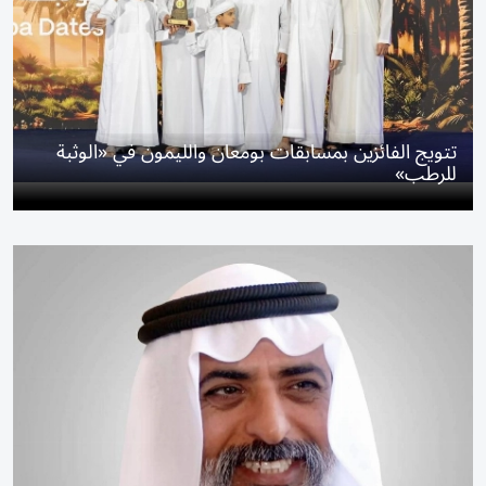
تتويج الفائزين بمسابقات بومعان والليمون في «الوثبة
للرطب»