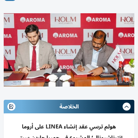
الخلاصة
هولم ترسي عقد إنشاء LINEA على أروما
إنترناشيونال؛ المشروع في جميرا جاردن سيتي