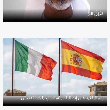
مُنْهَلُ البِرِّ
إسبانيا ترد على إيطاليا.. وتفرض إجراءات تفتيش