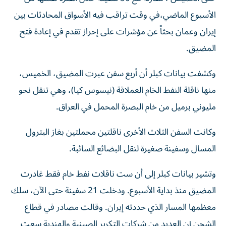
الأسبوع الماضي،​في وقت تراقب فيه الأسواق المحادثات بين
إيران وعمان بحثاً ‌عن مؤشرات على إحراز ‌تقدم في إعادة فتح
المضيق.
وكشفت بيانات كبلر أن أربع سفن عبرت المضيق، الخميس،
منها ناقلة النفط الخام العملاقة (نيسوس ‌كيا)، وهي تنقل نحو
مليوني برميل من خام البصرة المحمل في العراق.
وكانت السفن الثلاث الأخرى ناقلتين محملتين بغاز البترول
المسال وسفينة صغيرة لنقل البضائع السائبة.
وتشير بيانات كبلر إلى أن ست ناقلات نفط خام فقط غادرت
المضيق منذ بداية الأسبوع. ودخلت 21 سفينة حتى الآن، سلك
معظمها المسار الذي حددته إيران. وقالت مصادر في قطاع
الشحن إن ​العديد من شركات التكرير الصينية والهندية سعت