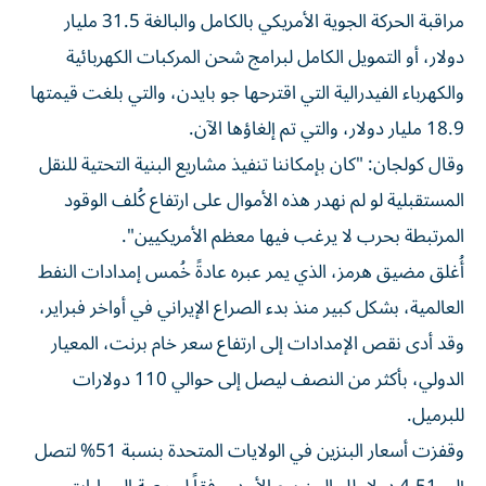
مراقبة الحركة الجوية الأمريكي بالكامل والبالغة 31.5 مليار
دولار، أو التمويل الكامل لبرامج شحن المركبات الكهربائية
والكهرباء الفيدرالية التي اقترحها جو بايدن، والتي بلغت قيمتها
18.9 مليار دولار، والتي تم إلغاؤها الآن.
وقال كولجان: "كان بإمكاننا تنفيذ مشاريع البنية التحتية للنقل
المستقبلية لو لم نهدر هذه الأموال على ارتفاع كُلف الوقود
المرتبطة بحرب لا يرغب فيها معظم الأمريكيين".
أُغلق مضيق هرمز، الذي يمر عبره عادةً خُمس إمدادات النفط
العالمية، بشكل كبير منذ بدء الصراع الإيراني في أواخر فبراير،
وقد أدى نقص الإمدادات إلى ارتفاع سعر خام برنت، المعيار
الدولي، بأكثر من النصف ليصل إلى حوالي 110 دولارات
للبرميل.
وقفزت أسعار البنزين في الولايات المتحدة بنسبة 51% لتصل