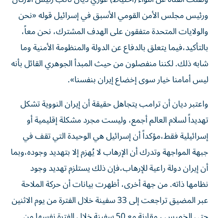
ورئيس مجلس الأمن القومي الأسبق في إسرائيل قوله «نحن
والولايات المتحدة متفقون على الهدف المشترك، نحن معاً،
بالتأكيد،فيما يتعلق بالدفاع عن الدولة والمنظومة الأمنية وما
شابه ذلك. لكننا منفصلون من حيث المبدأ الجوهري القائل بأنه
ليس أمامنا خيار سوى إخضاع إيران بنفسنا».
واعتبر ديان أن ترامب يتجاهل حقيقة أن إيران النووية تشكل
تهديداً لسلام العالم أجمع، وليست مجرد مشكلة إقليمية أو
إسرائيلية فقط،مؤكداً أن إسرائيل هي الوحيدة التي تقف في
جبهة المواجهة وتدرك أن الإرهاب لا يُهزم إلا بتهديد وجوده،وبما
أن إيران دولة راعية للإرهاب،فإن ذلك يستلزم تهديد وجود
نظامها ذاته. من جهة أخرى، أظهرت بيانات أن حركة الملاحة
عبر المضيق تراجعت إلى 33 سفينة خلال الفترة من يوم الاثنين
حتى الخميس ، مقارنة مع 50 سفينة خلال الفترة نفسها من