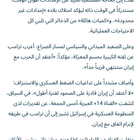
لفت إلى الحاجة المستمرة لمزيد من الإمدادات طوال الوقت،
مستدركاً في الوقت ذاته ليؤكد امتلاك بلاده «إمدادات غير
محدودة»، و«كميات هائلة» من الذخائر التي تلبي كل
الاحتياجات العملياتية.
وعلى الصعيد الميداني والسياسي لمسار الصراع، أعرب ترامب
عن ثقته الكبيرة بحسم المعركة، مؤكداً: «أعتقد أن الحرب مع
إيران ستنتهي قريباً جداً».
وأضاف مشدداً على تداعيات الضغط العسكري والاستنزاف:
«لا أعتقد أن إيران قادرة على الصمود لفترة أطول». في السياق،
كشفت «القناة 14» العبرية،أمس الجمعة، عن تقديرات لدى
المنظومة العسكرية في إسرائيل تشير إلى أن ترامب في طريقه
لإبرام اتفاق مع إيران.
ونقلت القناة عن اللواء (احتياط) عوزي ديان نائب رئيس الأركان