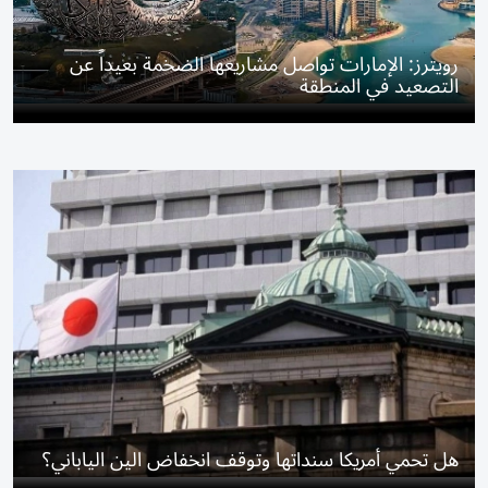
رويترز: الإمارات تواصل مشاريعها الضخمة بعيداً عن
التصعيد في المنطقة
هل تحمي أمريكا سنداتها وتوقف انخفاض الين الياباني؟