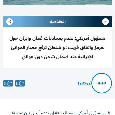
الخلاصه
مسؤول أمريكي: تقدم بمحادثات عُمان وإيران حول
هرمز واتفاق قريب؛ واشنطن ترفع حصار الموانئ
الإيرانية عند ضمان شحن دون عوائق
(رويترز)
قال مسؤول ‌أمريكي اليوم الجمعة ​إن ⁠تقدماً يحرز بين سلطنة