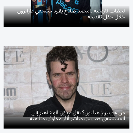
لحظات تاريخية.. محمد صلاح يقود مشجعي طرابزون
خلال حفل تقديمه
من هو بيريز هيلتون؟ نقل مدوّن المشاهير إلى
المستشفى بعد بث مباشر أثار مخاوف متابعيه