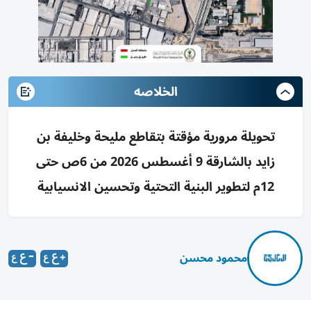
الخلاصه
تحويلة مرورية مؤقتة بتقاطع مليحة وخليفة بن
زايد بالشارقة 9 أغسطس 2026 من 6ص حتى
12م لتطوير البنية التحتية وتحسين الانسيابية
محمود محسن