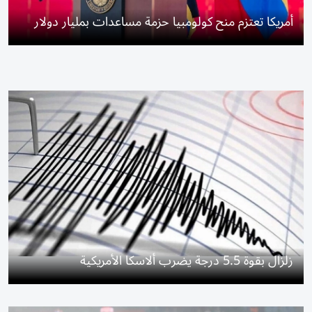
أمريكا تعتزم منح كولومبيا حزمة مساعدات بمليار دولار
زلزال بقوة 5.5 درجة يضرب ألاسكا الأمريكية