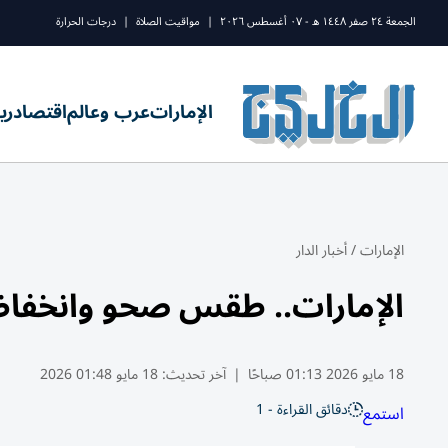
الجمعة ٢٤ صفر ١٤٤٨ ه - ٠٧ أغسطس ٢٠٢٦
|
مواقيت الصلاة
|
درجات الحرارة
الإمارات
عرب وعالم
اقتصاد
ري
الإمارات
/
أخبار الدار
الإمارات.. طقس صحو وانخفاض
18 مايو 2026 01:13 صباحًا
|
آخر تحديث:
18 مايو 01:48 2026
دقائق القراءة - 1
استمع