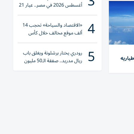
3
أغسطس 2026 في مصر.. عيار 21
يقترب من هذا الرقم
4
«الاقتصاد والسياحة» تحجب 14
ألف موقع مخالف خلال كأس
العالم 2026
5
رودري يختار برشلونة ويغلق باب
طياريه
ريال مدريد.. صفقة الـ50 مليون
يورو تقترب