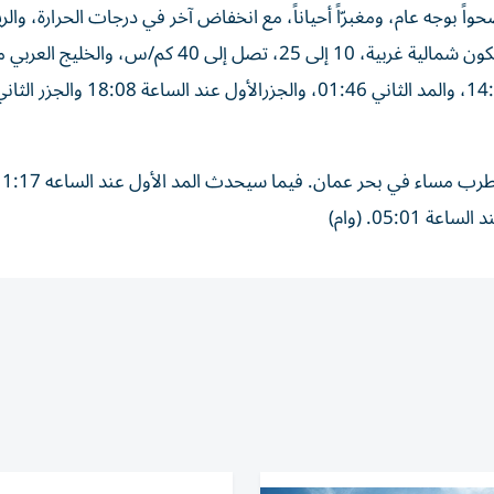
اً بوجه عام، ومغبرّاً أحياناً، مع انخفاض آخر في درجات الحرارة، والر
إلى معتدلة السرعة تنشط أحياناً، مثيرة للغبار. أما الرياح فستكون شمالية غربية، 10 إلى 25، تصل إلى 40
إلى متوسط الموج، فيما سيحدث المد الأول عند الساعة 14:53، والمد الثاني 01:46، والجزرالأ