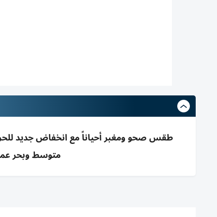
متوسط وبحر عم