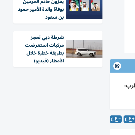
يعزون خادم الحرمين
بوفاة والدة الأمير حمود
بن سعود
شرطة دبي تحجز
مركبات استعرضت
بطريقة خطِرة خلال
الأمطار (فيديو)
/س، الخليج مضطرب-