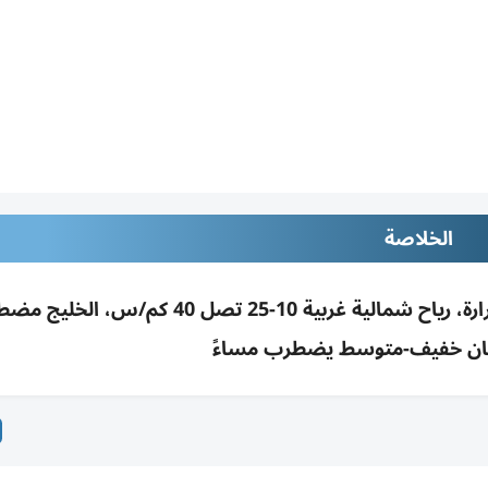
الخلاصة
طقس صحو ومغبر أحياناً مع انخفاض جديد للحرارة، رياح شمالية غربية 10-25 تصل 40 كم
ان خفيف-متوسط يضطرب مساءً