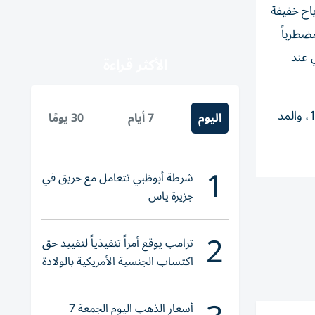
ياح خفيفة
 كم/س، والخليج العربي مضطرباً
ول عند الساعة 18:08 والجزر الثاني عند
الأكثر قراءة
وفي بحر عمان سيكون الموج خفيفاً إلى متوسط الموج، يضطرب مساء في بحر عمان. فيما سيحدث المد الأول عند الساعه 11:17، والمد
اليوم
7 أيام
30 يومًا
1
شرطة أبوظبي تتعامل مع حريق في
جزيرة ياس
2
ترامب يوقع أمراً تنفيذياً لتقييد حق
اكتساب الجنسية الأمريكية بالولادة
أسعار الذهب اليوم الجمعة 7