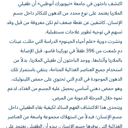
الملاريا يعتمد على نوع محدد من الدهون للتكاثر داخل جسم
الإنسان، كاشفين عن نقطة ضعف لم تكن معروفة من قبل وقد
تسهم في توجيه تطوير علاجات مستقبلية.
ونشرت دورية «علم أحياء الجينوم» الدراسة التي حللت عينات
دم جُمعت من 396 طفلاً في بوركينا فاسو، قبل الإصابة
بالملاريا وأثناءها، ووجد الباحثون أن طفيلي الملاريا، بدلاً من
استخدام جميع العناصر الغذائية المتاحة، ينتقي باستمرار تلك
الدهون الموجودة في الدم التي تحتوي على حمض اللينوليك،
وهو حمض دهني أساسي يحصل عليه الجسم من الغذاء، لدعم
نموه خلال المرحلة الدموية من المرض.
ويتحدى هذا الاكتشاف الفهم السائد لكيفية بقاء الطفيلي داخل
جسم الإنسان؛ فبدلاً من استهلاك مجموعة واسعة من العناصر
الغذائية التي يوفرها جسم الإنسان، يبدو أن الطفيلي يعتمد على