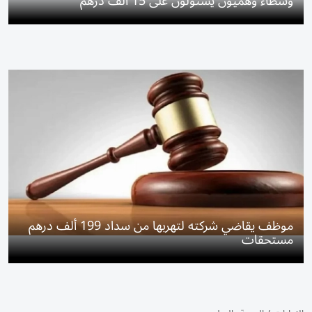
وسطاء وهميون يستولون على 15 ألف درهم
موظف يقاضي شركته لتهربها من سداد 199 ألف درهم
مستحقات