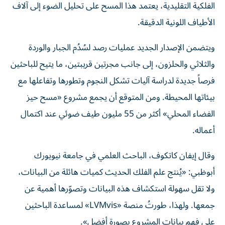
الفلكية التقليدية، يعتمد هذا المسح على تحليل الضوء إلى آلاف
الأطياف اللونية الدقيقة.
ويتضمن الإصدار الجديد عمليات رصد لسُدُم الجبار والوردة
والثلاثي والحلزون، إلى جانب مجرتين قريبتين، ما يتيح للباحثين
فرصاً جديدة لدراسة آليات تشكل النجوم وتطورها وتفاعلها مع
بيئاتها المحيطة. ومن المتوقع أن يجمع مشروع «مسح حيز
الفضاء المحلي» أكثر من 55 مليون طيف ضوئي عند اكتمال
أعماله.
وقال إيفان كاتكوف، الباحث العلمي في جامعة نيويورك
أبوظبي: «يُنتج علم الفلك الحديث كميات هائلة من البيانات،
ولا تقل سهولة استكشاف هذه البيانات وتصوّرها أهمية عن
جمعها. ولهذا، طورتُ منصة «LVMvis» لمساعدة الباحثين
على فهم بيانات المشروع بصورة أفضل».