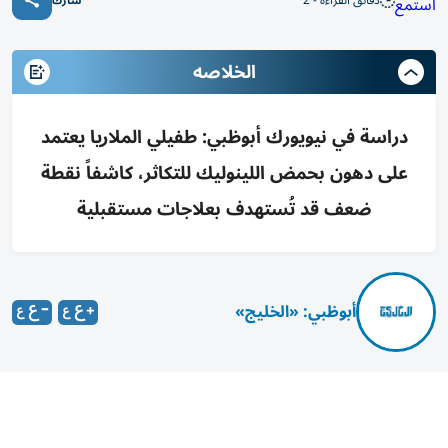
دقائق القراءة - 2
استمع
شارك
الخلاصه
دراسة في نيويورك أبوظبي: طفيلي الملاريا يعتمد
على دهون بحمض اللينوليك للتكاثر، كاشفاً نقطة
ضعف قد تُستهدف بعلاجات مستقبلية
أبوظبي: «الخليج»
اكتشف باحثون في جامعة «نيويورك أبوظبي» أن طفيلي