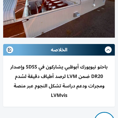
الخلاصه
باحثو نيويورك أبوظبي يشاركون في SDSS وإصدار
DR20 ضمن LVM لرصد أطياف دقيقة لسُدم
ومجرات ودعم دراسة تشكل النجوم عبر منصة
LVMvis