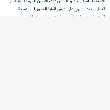
التوالي، بعد أن تربع على عرش القارة العجوز في النسخة
الماضية عقب فوزه المثير على إنتر ميلان الإيطالي.
في المقابل، يمر نادي أرسنال الإنجليزي بفترة توهج فني محلي
وقاري تحت قيادة كتيبته الشابة؛ إذ يطمح «الجانرز» إلى حصد
اللقب الأوروبي الأغلى لتوثيق موسمه الاستثنائي، بعد نجاحه
في معانقة درع الدوري الإنجليزي الممتاز «البريميرليج» هذا
العام، مما يجعل الدوافع كاملة لدى النادي اللندني لتحقيق
الثنائية التاريخية ودخول التاريخ من أوسع أبوابه.
أوراق رابحة وصراع تكتيكي منتظر
تشير التحليلات الفنية إلى مواجهة تكتيكية رفيعة المستوى بين
القوتين الهجوميتين؛ حيث يرتكز النادي الباريسي على قدرات
نجومه الفردية الفائقة وفي مقدمتهم الجناح السريع عثمان