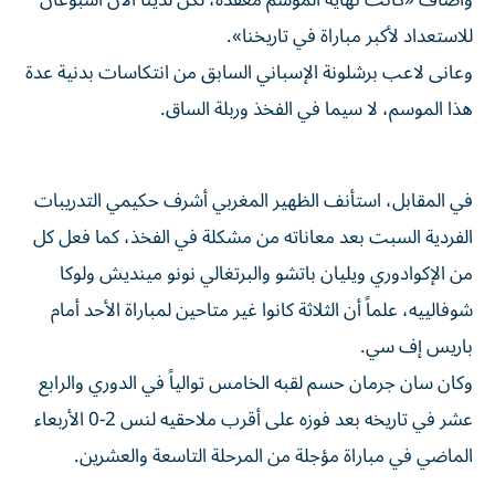
وأضاف «كانت نهاية الموسم معقدة، لكن لدينا الآن أسبوعان
للاستعداد لأكبر مباراة في تاريخنا».
وعانى لاعب برشلونة الإسباني السابق من انتكاسات بدنية عدة
هذا الموسم، لا سيما في الفخذ وربلة الساق.
في المقابل، استأنف الظهير المغربي أشرف حكيمي التدريبات
الفردية السبت بعد معاناته من مشكلة في الفخذ، كما فعل كل
من الإكوادوري ويليان باتشو والبرتغالي نونو مينديش ولوكا
شوفالييه، علماً أن الثلاثة كانوا غير متاحين لمباراة الأحد أمام
باريس إف سي.
وكان سان جرمان حسم لقبه الخامس توالياً في الدوري والرابع
عشر في تاريخه بعد فوزه على أقرب ملاحقيه لنس 2-0 الأربعاء
الماضي في مباراة مؤجلة من المرحلة التاسعة والعشرين.