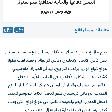
اليمنى دفاعياً والحاجة لمدافع؛ ضم ستونز
ويفاوض روميرو
متابعة : ضمياء فالح
نجح بطل إيطاليا إنتر ميلان «الأفاعي»، في لدغ مانشستر سيتي
بطل كأس الاتحاد الإنجليزي وكأس الرابطة، وحصد لقب بطولة
هونغ كونغ الودية بركلات الترجيح، بيد أن المباراة أمام سيتي
كشفت عن مشاكل«الأفاعي» في الجانب الأيمن للدفاع
،فالفرنسي ضيوف والبرازيلي لويس هنريكي ليسا كافيان لمنح
المدرب الروماني كريستيان كيفو الدفعة اللازمة للموسم الجديد.
احتفل المدرب كيفو ونجومه باللقب في هونغ كونغ ،لكن بعث
كيفو برسالة في قنينة للإدارة بحاجته إلى لاعب جديد.