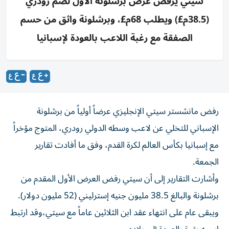
سيتي يرفض عرض برشلونة الأول لضم رودري
(38.5م£) ويطلب 68م£، وبرشلونة واثق من حسم
الصفقة مع رغبة اللاعب بالعودة لإسبانيا
رفض مانشستر سيتي الإنجليزي عرضاً أولياً من برشلونة
الإسباني للتخلي عن لاعب وسطه الدولي رودري، المتوج مؤخراً
مع إسبانيا بكأس العالم لكرة القدم، وفق ما أفادت تقارير
الجمعة.
وأشارت التقارير إلى أن سيتي رفض العرض الأول المقدم من
برشلونة والبالغ 38.5 مليون جنيه إسترليني (52 مليون دولار).
ويبقى عام على انتهاء عقد ابن الثلاثين عاماً مع سيتي،وقد ارتبط