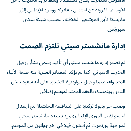
الغموض استمرت بشأن مستقبله، وسط تزايد الحديث داخل
الأوساط الكروية عن احتمال مغادرته ووجود الإيطالي إنزو
ماريسكا كأبرز المرشحين لخلافته، بحسب شبكة سكاي
سبورتس.
إدارة مانشستر سيتي تلتزم الصمت
لم تصدر إدارة مانشستر سيتي أي تأكيد رسمي بشأن رحيل
المدرب الإسباني، كما لم تؤكد المصادر المقربة منه صحة الأنباء
المتداولة، بينما واصل جوارديولا التشديد على أنه سعيد داخل
النادي ويتمسك بالعقد الممتد لموسم إضافي.
وصب جوارديولا تركيزه على المنافسة المشتعلة مع أرسنال
لحسم لقب الدوري الإنجليزي، إذ يستعد مانشستر سيتي
لمواجهة بورنموث ثم أستون فيلا في آخر جولتين من الموسم.