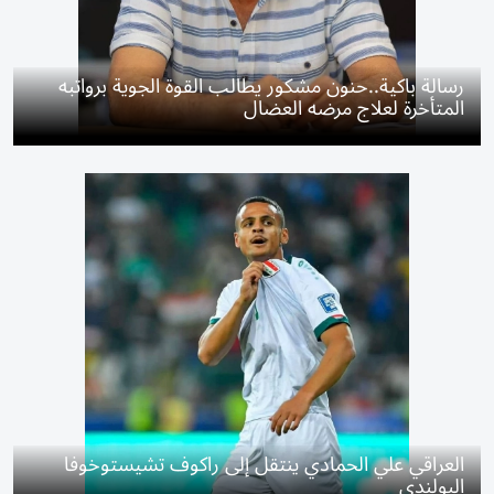
رسالة باكية..حنون مشكور يطالب القوة الجوية برواتبه
المتأخرة لعلاج مرضه العضال
العراقي علي الحمادي ينتقل إلى راكوف تشيستوخوفا
البولندي