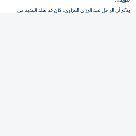
يذكر أن الراحل عبد الرزاق العزاوي، كان قد تقلد العديد من
المناصب، كما قدم مجموعة من ألحان لمطربين عراقيين،
أبرزها قصيدة «عيناك دنيا» للشاعر كمال خوري التي قام بغنائها
المطرب الراحل فؤاد سالم في عام 1977.
المقالة التالية