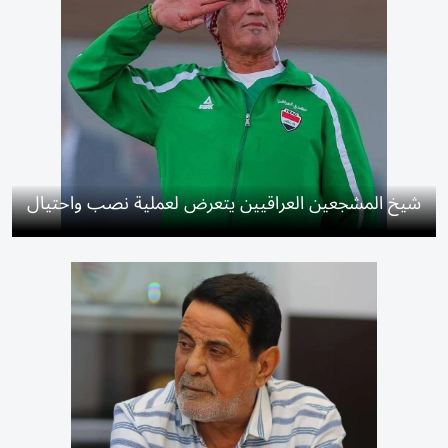
شيخ المشجعين العراقيين يتعرض لعملية نصب واحتيال