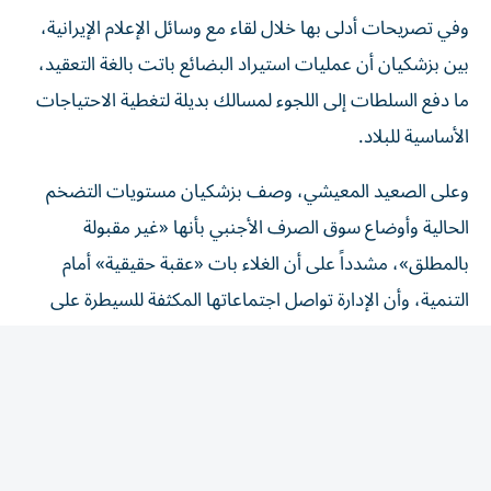
وفي تصريحات أدلى بها خلال لقاء مع وسائل الإعلام الإيرانية،
بين بزشكيان أن عمليات استيراد البضائع باتت بالغة التعقيد،
ما دفع السلطات إلى اللجوء لمسالك بديلة لتغطية الاحتياجات
الأساسية للبلاد.
وعلى الصعيد المعيشي، وصف بزشكيان مستويات التضخم
الحالية وأوضاع سوق الصرف الأجنبي بأنها «غير مقبولة
بالمطلق»، مشدداً على أن الغلاء بات «عقبة حقيقية» أمام
التنمية، وأن الإدارة تواصل اجتماعاتها المكثفة للسيطرة على
الأسعار.
وأقر الرئيس الإيراني بأن قرار السلم والحرب في بلاده ليس بيد
الحكومة، إنما بيد الحرس الثوري وذلك في اعتراف علني نادر
بسيطرة المؤسسة العسكرية على السلطة.