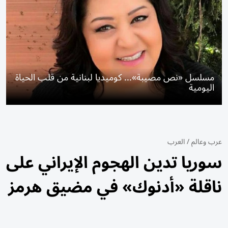
مسلسل «نص مصيبة»... كوميديا لبنانية من قلب الحياة
اليومية
عرب وعالم
/
العرب
سوريا تدين الهجوم الإيراني على
ناقلة «أدنوك» في مضيق هرمز