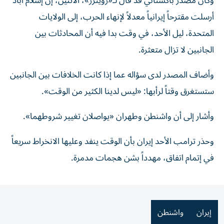
وكان ⁠مصدر باكستاني قد قال لـ«رويترز»، الاثنين، إن إسلام آباد
أرسلت ‌مقترحاً إيرانياً معدلاً لإنهاء الحرب، إلى الولايات
المتحدة، ليل الأحد، في وقت بدا فيه أن المحادثات ⁠بين
الجانبين لا تزال متعثرة.
وأضاف المصدر ⁠لدى ‌سؤاله عما ⁠إذا كانت الخلافات ⁠بين الجانبين
ستستغرق وقتاً ⁠لرأبها: «ليس لدينا الكثير من الوقت».
وأشار إلى أن واشنطن وطهران «يواصلان تغيير شروطهما».
وحذر ترامب الأحد إيران بأن الوقت ينفد وعليها الانخراط سريعاً
في إتمام اتفاق، مهدداً بشن هجمات مدمرة.
إيران
واشنطن