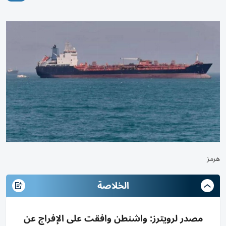
هرمز
الخلاصة
مصدر لرويترز: واشنطن وافقت على الإفراج عن