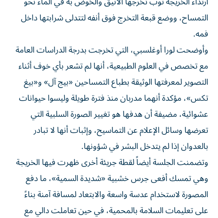
ارتداء الخريجة ثوب تخرجها الأنيق والخوض به في الماء نحو
التمساح، ووضع قبعة التخرج فوق أنفه لتتدلى شرابتها داخل
فمه.
وأوضحت لورا أوغلسبي، التي تخرجت بدرجة الدراسات العامة
مع تخصص في العلوم الطبيعية، أنها لم تشعر بأي خوف أثناء
التصوير لمعرفتها الوثيقة بطباع التمساحين «بيج آل» و«بيغ
تكس»، مؤكدة أنهما مدربان منذ فترة طويلة وليسوا حيوانات
عشوائية، مضيفة أن هدفها هو تغيير الصورة السلبية التي
تعرضها وسائل الإعلام عن التماسيح، وإثبات أنها لا تبادر
بالعدوان إذا لم يتدخل البشر في شؤونها.
وتضمنت الجلسة أيضاً لقطة جريئة أخرى ظهرت فيها الخريجة
وهي تمسك أفعى جرس خشبية «شديدة السمية»، ما دفع
المصورة لاستخدام عدسة واسعة والابتعاد لمسافة آمنة بناءً
على تعليمات السلامة بالمحمية، في حين تعاملت دالي مع