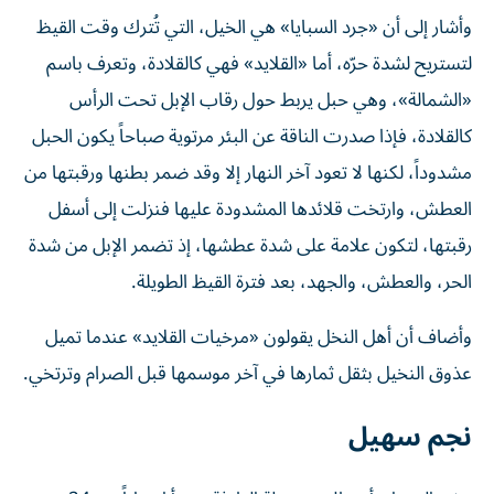
وأشار إلى أن «جرد السبايا» هي الخيل، التي تُترك وقت القيظ
لتستريح لشدة حرّه، أما «القلايد» فهي كالقلادة، وتعرف باسم
«الشمالة»، وهي حبل يربط حول رقاب الإبل تحت الرأس
كالقلادة، فإذا صدرت الناقة عن البئر مرتوية صباحاً يكون الحبل
مشدوداً، لكنها لا تعود آخر النهار إلا وقد ضمر بطنها ورقبتها من
العطش، وارتخت قلائدها المشدودة عليها فنزلت إلى أسفل
رقبتها، لتكون علامة على شدة عطشها، إذ تضمر الإبل من شدة
الحر، والعطش، والجهد، بعد فترة القيظ الطويلة.
وأضاف أن أهل النخل يقولون «مرخيات القلايد» عندما تميل
عذوق النخيل بثقل ثمارها في آخر موسمها قبل الصرام وترتخي.
نجم سهيل