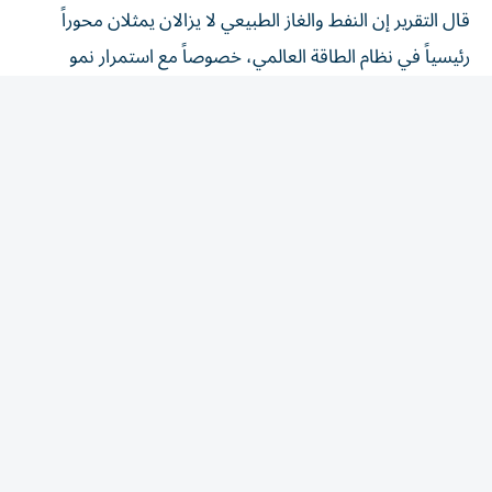
رئيسياً في نظام الطاقة العالمي، خصوصاً مع استمرار نمو
الطلب في الأسواق الآسيوية، مشيراً إلى أن الإمارات عززت
مكانتها واحدةً من أكثر موردي الطاقة موثوقية في العالم، من
خلال الاستثمار في الإنتاج والصادرات وتطوير الغاز الطبيعي
والشراكات الدولية.
وأضاف أن جزءاً كبيراً من هذه الجهود يتركز حول «أدنوك»، التي
وسعت خلال يونيو مبيعاتها من الخام إلى شركات التكرير في
الهند والصين واليابان وكوريا الجنوبية، مع تقارير تشير إلى
تسويق أكثر من 30 مليون برميل إضافي خلال الفترة. موضحاً
أن هذه الخطوة تعكس استمرار الثقة في إمدادات الإمارات
النفطية في وقت أصبح فيه أمن الطاقة أولوية بالنسبة للدول
المستوردة.
وأشار التقرير إلى أن الغاز الطبيعي أصبح عنصراً متزايد الأهمية