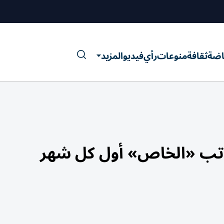
اضة
ثقافة
منوعات
رأي
فيديو
المزيد
واتب «الخاص» أول كل شهر