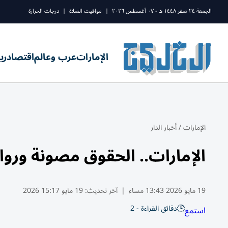
الجمعة ٢٤ صفر ١٤٤٨ ه - ٠٧ أغسطس ٢٠٢٦
|
مواقيت الصلاة
|
درجات الحرارة
الإمارات
عرب وعالم
اقتصاد
ري
الإمارات
/
أخبار الدار
الإمارات.. الحقوق مصونة ور
19 مايو 2026 13:43 مساء
|
آخر تحديث:
19 مايو 15:17 2026
دقائق القراءة - 2
استمع