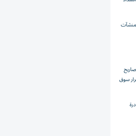
لال عام 2025، فيما ارتفع عدد المنشآت
صاريح
رار سوق
درة