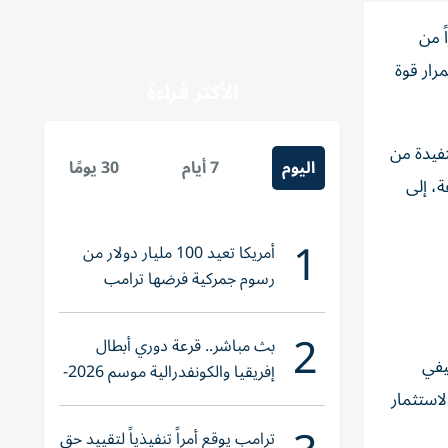
ً من
يظهر استمرار قوة
الأكثر قراءة
تفيدة من
اليوم
7 أيام
30 يومًا
، إلى
1
أمريكا تعيد 100 مليار دولار من
رسوم جمركية فرضها ترامب
2
بث مباشر.. قرعة دوري أبطال
يفي
إفريقيا والكونفدرالية موسم 2026-
2027
لاستثمار
ترامب يوقع أمراً تنفيذياً لتقييد حق