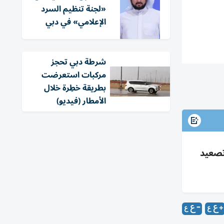
«لجنة تنظيم السرد
الإعلامي» في دبي
شرطة دبي تحجز
مركبات استعرضت
بطريقة خطِرة خلال
الأمطار (فيديو)
 الإمارات من 1 يونيو 2026: مواعيد سداد موحدة، امتثال 85%، تصعيد