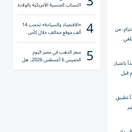
3
اكتساب الجنسية الأمريكية بالولادة
4
«الاقتصاد والسياحة» تحجب 14
تزام، من
ألف موقع مخالف خلال كأس
 ويلغي
العالم 2026
5
سعر الذهب في مصر اليوم
الخميس 6 أغسطس 2026.. هل
 باعتبار
تنوي الشراء؟
اق أجور العاملين عن الشهر السابق، مع منح المنشآت مهلة تنظيمية تصل إلى 10 أيام قبل
دأ تطبيق
ير
السداد