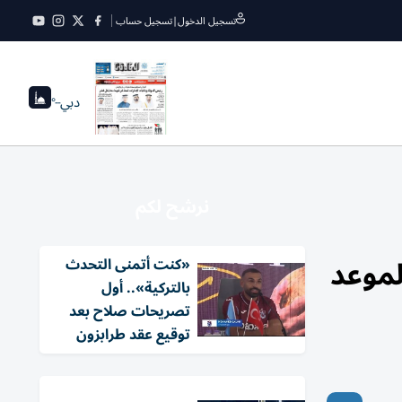
تسجيل الدخول
|
تسجيل حساب
دبي
--°
نرشح لكم
لموعد
«كنت أتمنى التحدث
بالتركية».. أول
تصريحات صلاح بعد
توقيع عقد طرابزون