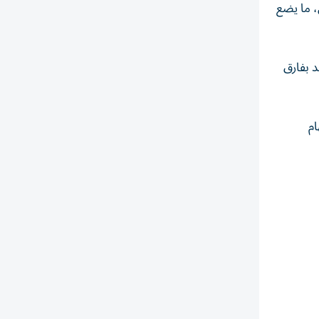
، ما يضع
 بفارق
ام