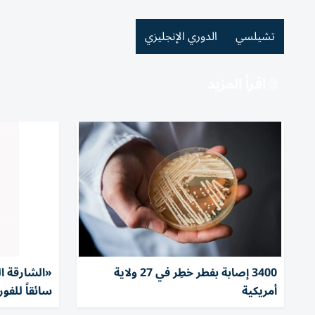
تشيلسي
الدوري الإنجليزي
اقرأ المزيد
3400 إصابة بفطر خطِر في 27 ولاية
«الشارقة ا
أمريكية
سائقاً للفورم