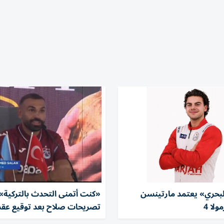
لبحري» يعتمد مارتينسن
«كنت أتمنى التحدث بالتركية».
ولا 4
تصريحات صلاح بعد توقيع عقد