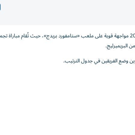
يتابع عشاق الدوري الإنجليزي مساء الثلاثاء 19 مايو/ أيار 2026 مواجهة قوية على ملعب «ستامفورد بريدج»، حيث تُقام مباراة
 البريميرليج.
باين وضع الفريقين في جدول الترتيب.