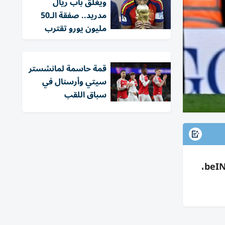
ويغلق باب ريال
مدريد.. صفقة الـ50
مليون يورو تقترب
قمة حاسمة لمانشستر
سيتي وأرسنال في
سباق اللقب
تشيلسي يواجه توتنهام 19 مايو 2026 بستامفورد بريدج: 11:15 الإمارات/10:15 مصر والسعودية، beIN SPORTS 2،