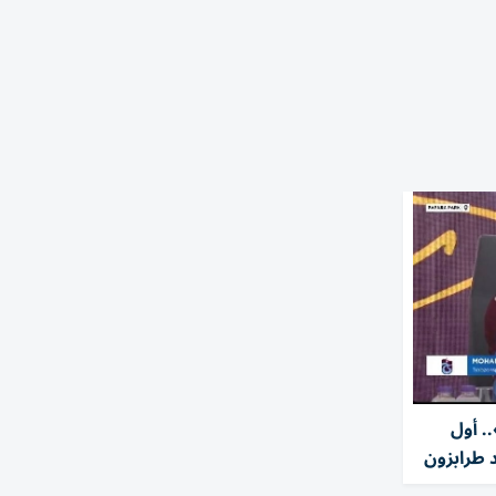
. أول
 طرابزون