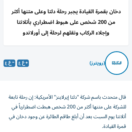
دخان بقمرة القيادة يجبر رحلة دلتا وعلى متنها أكثر
من 200 شخص على هبوط اضطراري بأتلانتا
وإجلاء الركاب ونقلهم لرحلة إلى أورلاندو
(رويترز)
قال متحدث باسم ‌شركة "دلتا إيرلاينز" الأمريكية: إن رحلة ​تابعة
⁠للشركة على متنها ‌أكثر من ‌200 شخص هبطت اضطرارياً في
أتلانتا يوم السبت ‌بعد أن أبلغ طاقم ⁠الطائرة عن وجود دخان في
قمرة القيادة.
وقال متحدث باسم الشركة عبر البريد الإلكتروني: إن أحد أفراد