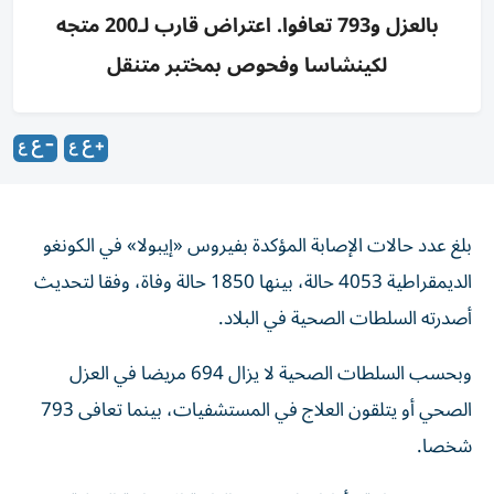
بالعزل و793 تعافوا. اعتراض قارب لـ200 متجه
لكينشاسا وفحوص بمختبر متنقل
بلغ عدد حالات الإصابة المؤكدة بفيروس «إيبولا» في الكونغو
الديمقراطية 4053 حالة، بينها 1850 حالة وفاة، وفقا لتحديث
أصدرته السلطات الصحية في البلاد.
وبحسب السلطات الصحية لا يزال 694 مريضا في العزل
الصحي أو يتلقون العلاج في المستشفيات، بينما تعافى 793
شخصا.
وحذرت منظمة «أطباء بلا حدود» الطبية الإنسانية الدولية من