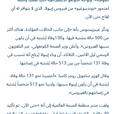
المؤقتة».
وتواجه الكونغو الديمقراطية حالياً تفشياً واسعاً
لمتحور «بونديبوغيو» من فيروس إيبولا، الذي لا يتوافر له أي
لقاح حتى الآن.
وذكّر غيبرييسوس بأنه «إلى جانب الحالات المؤكدة، هناك أكثر
من 500 حالة مشتبه فيها، و130وفاة يُشتبه في أن يكون
سببها الفيروس».
وأعلن وزير الصحة الكونغولي، عبر التلفزيون
الرسمي ليل الاثنين ـ الثلاثاء، أن وباء إيبولا يُرجّح أنه تسبب في
وفاة 131 شخصاً من بين 513 حالة يُشتبه في إصابتها.
وقال الوزير سامويل روجر كامبا: «أحصينا نحو 131 حالة وفاة
يُشتبه في أن يكون إيبولا سببها، ولدينا نحو 513 شخصاً يُشتبه
في إصابتهم بالفيروس».
ولفت مدير منظمة الصحة العالمية إلى أنه «حتى الآن، تم تأكيد
30 حالة في الكونغو الديمقراطية في مقاطعة إيتوري الشمالية»،