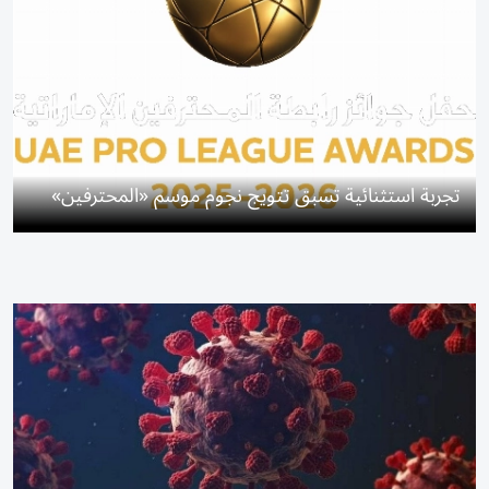
تجربة استثنائية تسبق تتويج نجوم موسم «المحترفين»