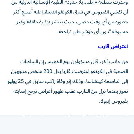
أن تفشي الفيروس في شرق الكونغو الديمقراطية أصبح أكثر
خطورة من أي وقت مضى، حيث ينتشر بوتيرة مقلقة وغير
مسبوقة "دون أي مؤشر على تراجعه.
اعتراض قارب
من جانب آخر، قال مسؤولون يوم الخميس إن السلطات
الصحية في الكونغو اعترضت قاربا يقل 200 شخص متجهين
‌إلى العاصمة كينشاسا، وذلك إثر وفاة راكب سابق في 25 ​يوليو
⁠تموز بعدما نزل من القارب عقب ظهور ‌أعراض ترجح إصابته
بفيروس ‌إيبولا.
واعترضت السلطات القارب، القادم من مدينة كيسانجاني
التجارية في شمال شرق البلاد، في ميناء مالوكو النهري الواقع
‌على بعد نحو 65 كيلومترا من كينشاسا، وسط مخاوف من