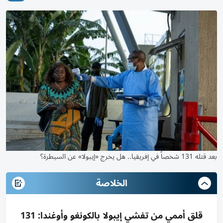
بعد قتله 131 شخصاً في إفريقيا.. هل يخرج «إيبولا» عن السيطرة؟
الخلاصة
قلق أممي من تفشي إيبولا بالكونغو وأوغندا: 131