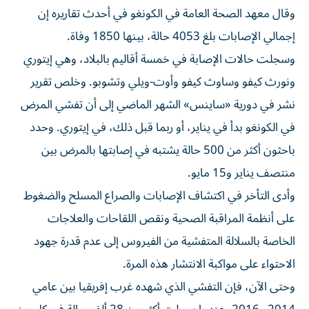
وقال معهد الصحة العامة في الكونغو في أحدث تقاريره إن
إجمالي الإصابات بلغ 4053 حالة، بينها 1850 وفاة.
وسجلت حالات الإصابة في خمسة ​أقاليم بالبلاد، وهي إيتوري
ونورث كيفو وساوث كيفو ‌وأوت-ويلي وتشوبو. وخلص تقرير
نشر في دورية «ساينس» الشهر الماضي إلى أن تفشي المرض
في الكونغو بدأ ⁠في يناير، أو ربما قبل ذلك، في إيتوري. وحدد
باحثون أكثر من 500 حالة يشتبه ​في إصابتها ‌بالمرض بين
منتصف يناير و15 مايو.
وأدى التأخر في اكتشاف الإصابات والصراع المسلح والضغوط
على أنظمة المراقبة الصحية ونقص اللقاحات والعلاجات
الخاصة ‌بالسلالة المتفشية من ‌الفيروس إلى عدم قدرة ⁠جهود
الاحتواء على مواكبة الانتشار هذه المرة.
وحتى ‌الآن، فإن التفشي الذي شهده غرب إفريقيا بين عامي