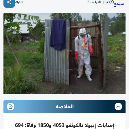
دقائق القراءة - 2
استمع
شارك
الخلاصه
إصابات إيبولا بالكونغو 4053 و1850 وفاة؛ 694