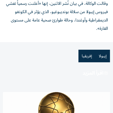
وقالت الوكالة، في بيان نُشر الاثنين، إنها «أعلنت رسمياً تفشي
فيروس إيبولا من سلالة بونديبوغيو، الذي يؤثر في
الكونغو
الديمقراطية وأوغندا، وحالة طوارئ صحية عامة على مستوى
القارة».
إيبولا
إفريقيا
اقرأ المزيد