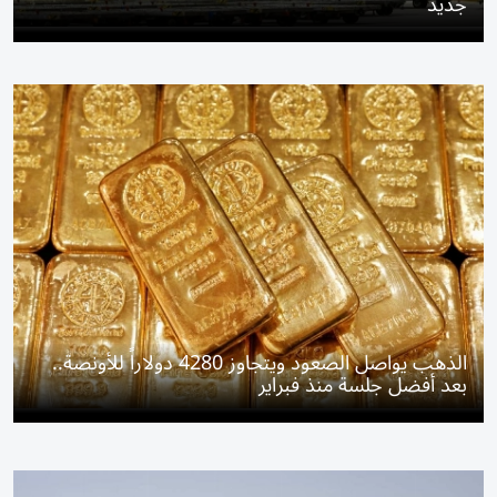
جديد
الذهب يواصل الصعود ويتجاوز 4280 دولاراً للأونصة..
بعد أفضل جلسة منذ فبراير