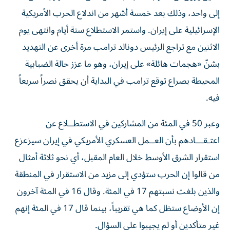
إلى واحد، وذلك بعد خمسة ‌أشهر من اندلاع الحرب الأمريكية
الإسرائيلية على إيران. واستمر الاستطلاع ستة أيام وانتهى يوم
الاثنين مع تراجع الرئيس دونالد ترامب مرة أخرى عن التهديد
بشنّ «هجمات هائلة» على إيران، ​وهو ما عزز حالة الضبابية
المحيطة بصراع توقع ترامب في البداية أن يحقق نصراً سريعاً
فيه.
وعبر 50 في المئة من المشاركين في الاستطــلاع عن
اعتـقـــادهم بأن العــمل ‌العسكري الأمريكي في إيران سيزعزع
استقرار الشرق الأوسط ‌خلال العام المقبل، أي نحو ثلاثة أمثال
من قالوا إن الحرب ستؤدي إلى مزيد من الاستقرار في المنطقة
والذين بلغت نسبتهم 17 في المئة. وقال 16 في المئة آخرون
إن الأوضاع ستظل كما هي تقريباً، بينما قال 17 في المئة إنهم
غير متأكدين أو لم يجيبوا على السؤال.