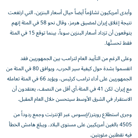
وأبدى أمريكيون تشاؤماً أيضاً حيال أسعار البنزين، التي ارتفعت
نتيجة إغلاق إيران لمضيق هرمز، وقال نحو 58 في المئة إنهم
يتوقعون أن تزداد أسعار البنزين سوءاً، بينما توقع 15 في المئة
فقط تحسنَّها.
وعلى الرغم من التأييد العام لترامب بين الجمهوريين فقد
انقسموا بشدة حول كيفية سير الحرب. ويوافق 80 في المئة من
الجمهوريين على أداء ترامب كرئيس، ويؤيد 66 في المئة تعامله
مع إيران. لكن 41 في المئة،​أي أقل من النصف، يعتقدون أن
الاستقرار في الشرق الأوسط سيتحسن خلال العام المقبل.
وجرى استطلاع رويترز/إبسوس عبر الإنترنت وجمع ردوداً من
4505 بالغين أمريكيين على مستوى البلاد. ويبلغ هامش الخطأ
فيه نقطتين مئويتين.