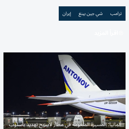
ترامب
شي جين بينغ
إيران
اقرأ المزيد
ألمانيا: المسيرة الملغومة في مطار لايبزيج تهديد بأسلوب