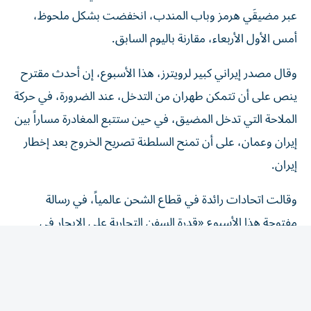
عبر مضيقَي هرمز وباب المندب، انخفضت بشكل ملحوظ، ​
أمس الأول الأربعاء، مقارنة باليوم السابق.
وقال مصدر إيراني كبير لرويترز، هذا الأسبوع، إن أحدث مقترح
ينص على أن تتمكن طهران من التدخل، عند الضرورة، في حركة
الملاحة التي تدخل المضيق، ​في حين ستتبع المغادرة مساراً بين
إيران وعمان، على ‌أن تمنح السلطنة تصريح الخروج بعد إخطار
إيران.
وقالت اتحادات رائدة في قطاع الشحن عالمياً، في رسالة
مفتوحة هذا الأسبوع «قدرة السفن التجارية على الإبحار في
الممرات المائية الدولية بأمان وعلى نحو يمكن التنبؤ به، ومن
دون عوائق لا داعي لها، أمر أساسي لضمان مرونة سلاسل ​
الإمداد، والاستقرار ‌الاقتصادي، وأمن الطاقة».