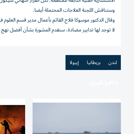
الاستشارية الفنية التابعة للمنظمة. لكن القرار النهائي سيك
وستناقش اللجنة العلاجات ⁠المحتملة أيضا.
وقال الدكتور موسوكا فلاح القائم ‌بأعمال مدير قسم العلوم ف
⁠لا توجد لها تدابير مضادة، سنقدم ​المشورة بشأن أفضل نهج ي
لندن
بريطانيا
إيبولا
اقرأ المزيد