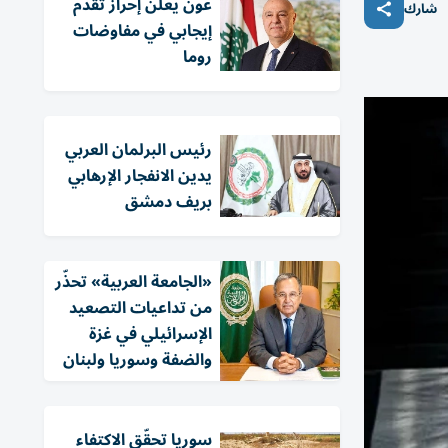
عون يعلن إحراز تقدم
شارك
إيجابي في مفاوضات
روما
رئيس البرلمان العربي
يدين الانفجار الإرهابي
بريف دمشق
«الجامعة العربية» تحذّر
من تداعيات التصعيد
الإسرائيلي في غزة
والضفة وسوريا ولبنان
سوريا تحقّق الاكتفاء