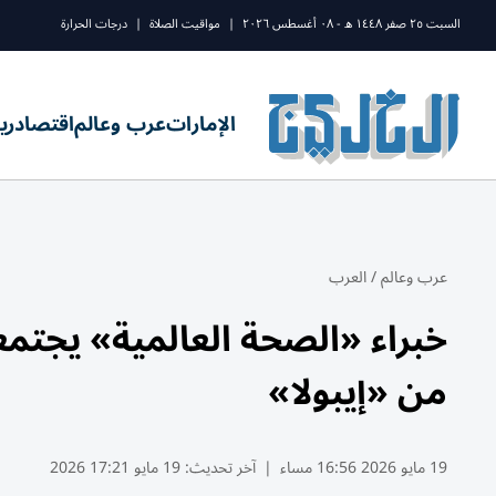
السبت ٢٥ صفر ١٤٤٨ ه - ٠٨ أغسطس ٢٠٢٦
|
مواقيت الصلاة
|
درجات الحرارة
الإمارات
عرب وعالم
اقتصاد
ري
عرب وعالم
/
العرب
خبراء «الصحة العالمية» يجتمع
من «إيبولا»
19 مايو 2026 16:56 مساء
|
آخر تحديث:
19 مايو 17:21 2026