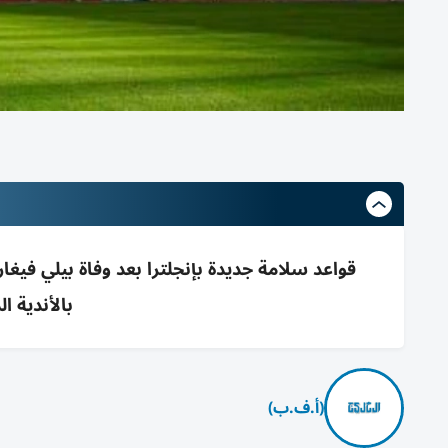
قواعد سلامة جديدة بإنجلترا بعد وفاة بيلي فيغا
بالأندية الدنيا رج
(أ.ف.ب)