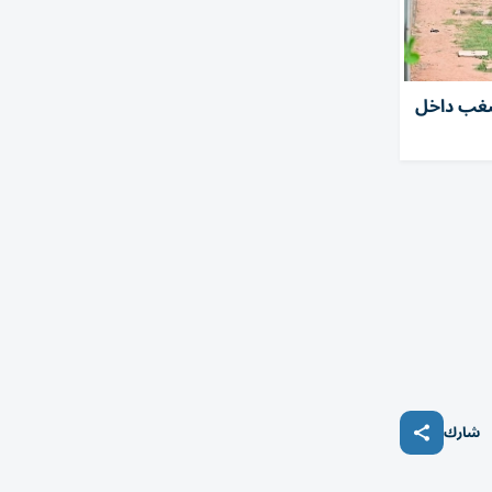
مال شغب داخل
شارك