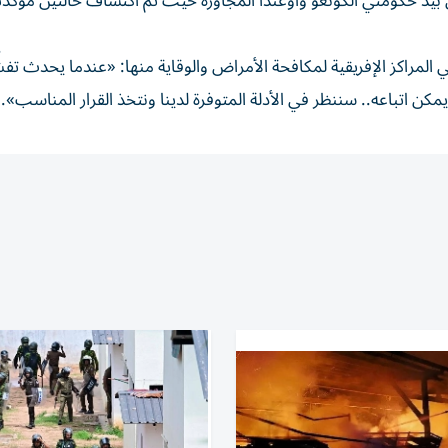
ون بيد حكومتي الكونغو وأوغندا المجاورة حيث ‌تم اكتشاف حالتين ‌مؤكدت
ي المراكز الإفريقية لمكافحة الأمراض والوقاية منها: «عندما يحدث تفشّ
مكن اتباعه.. سننظر في الأدلة المتوفرة لدينا ونتخذ القرار المناسب».