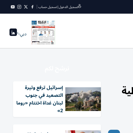
تسجيل الدخول
|
تسجيل حساب
دبي
--°
نرشح لكم
ية
إسرائيل ترفع وتيرة
التصعيد في جنوب
لبنان غداة اختتام «روما
2»