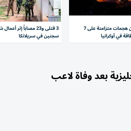
روسيا تشن هجمات متزامنة على 7
3 قتلى و23 مصاباً إثر أع
قة في أوكرانيا
سجنين في سريلانكا
يزية بعد وفاة لاعب