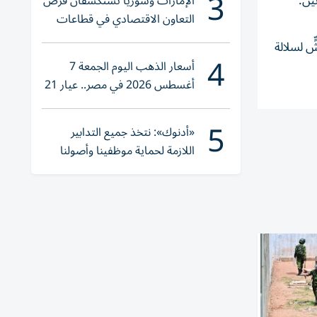
3
ين.
الإمارات وسوريا تستكشفان فرص
التعاون الاقتصادي في قطاعات
حيوية
ٍ لسلالة
4
أسعار الذهب اليوم الجمعة 7
أغسطس 2026 في مصر.. عيار 21
يقترب من هذا الرقم
5
«أدنوك»: نتخذ جميع التدابير
اللازمة لحماية موظفينا وأصولنا
وعملياتنا