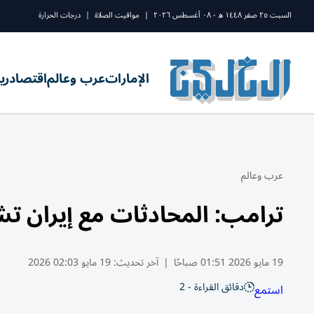
السبت ٢٥ صفر ١٤٤٨ ه - ٠٨ أغسطس ٢٠٢٦
|
مواقيت الصلاة
|
درجات الحرارة
الإمارات
عرب وعالم
اقتصاد
ري
عرب وعالم
ترامب: المحادثات مع إيران تشهد 
19 مايو 2026 01:51 صباحًا
|
آخر تحديث:
19 مايو 02:03 2026
دقائق القراءة - 2
استمع