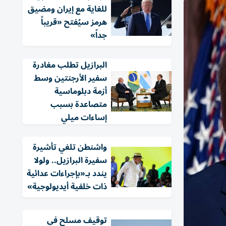
للغاية مع إيران ومضيق
هرمز سيُفتح «قريباً
جداً»
البرازيل تطلب مغادرة
سفير الأرجنتين وسط
أزمة دبلوماسية
متصاعدة بسبب
إساءات ميلي
واشنطن تلغي تأشيرة
سفيرة البرازيل.. ولولا
يندد بـ«بإجراءات عدائية
ذات خلفية أيديولوجية»
توقيف مسلح في