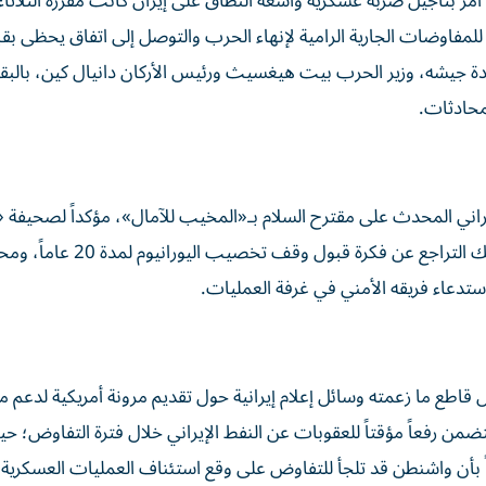
 أمر بتأجيل ضربة عسكرية واسعة النطاق على إيران كانت مقررة الثلاثا
للمفاوضات الجارية الرامية لإنهاء الحرب والتوصل إلى اتفاق يحظى بق
دة جيشه، وزير الحرب بيت هيغسيث ورئيس الأركان دانيال كين، بالبقا
محادثات.
ني المحدث على مقترح السلام بـ«المخيب للآمال»، مؤكداً لصحيفة «
بوست» عدم انفتاحه على تقديم تنازلات لطهران، بما في ذلك التراجع عن فكرة قبول وقف تخصيب اليور
استدعاء فريقه الأمني في غرفة العمليات.
طع ما زعمته وسائل إعلام إيرانية حول تقديم مرونة أمريكية لدعم م
ستان والمكون من 14 نقطة) والذي يتضمن رفعاً مؤقتاً للعقوبات عن النفط الإيراني خلال فترة التفاوض
ً بأن واشنطن قد تلجأ للتفاوض على وقع استئناف العمليات العسكرية إذ