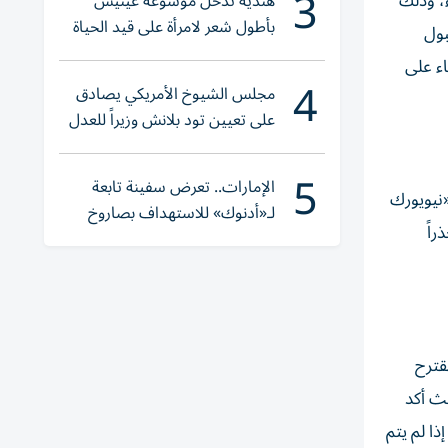
3
ء، وذلك
هندية تدخل موسوعة غينيس
بأطول شعر لامرأة على قيد الحياة
بول
ء على
4
مجلس الشيوخ الأمريكي يصادق
على تعيين تود بلانش وزيراً للعدل
5
الإمارات.. تعرض سفينة تابعة
نيويورك
لـ«أدنوك» للاستهداف بصاروخ
انيوم لمدة 20 عاماً، ومحذراً
أثناء عبورها «هرمز»
قترح
؛ حيث أكد
ا لم يتم