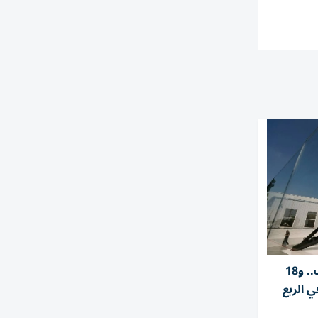
إيرادات سبيس إكس تتضاعف.. و18
ي الربع