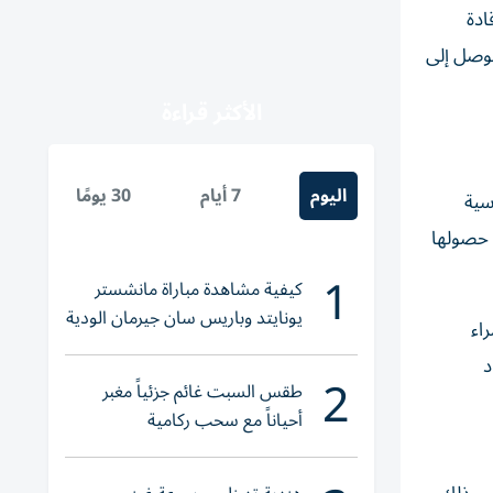
ادة
لتوصل إلى
الأكثر قراءة
اليوم
7 أيام
30 يومًا
سية
 حصولها
1
كيفية مشاهدة مباراة مانشستر
يونايتد وباريس سان جيرمان الودية
اء
والقنوات الناقلة
د
2
طقس السبت غائم جزئياً مغبر
أحياناً مع سحب ركامية