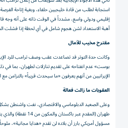
تأتي هذه الأجواء الإيجابية بعد سويعات من إعلان ترامب أنه
استجابة لطلب من قادة خليجيين حلفاء، وبغية إتاحة الفرصة 
إقليمي ودولي واسع، مشدداً في الوقت ذاته على أنه وجه قا
أهبة الاستعداد لشن هجوم شامل في أي لحظة إذا فشلت ال
مقترح مخيب للآمال
وكانت حدة التوتر قد تصاعدت عقب وصف ترامب للرد الإيرا
الإيرانيين من أنهم يعرفون «ما سيحدث قريباً» بالتزامن مع 
العقوبات ما زالت فعالة
وعلى الصعيد الدبلوماسي والاقتصادي، نفت واشنطن بشكل قا
طهران (المقدم عبر باك
مسؤول أمريكي بارز أن بلاده لن تقدم «هدايا مجانية»، ملوحا