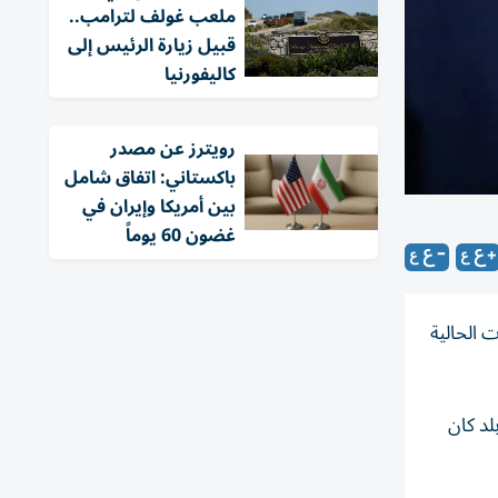
ملعب غولف لترامب..
قبيل زيارة الرئيس إلى
كاليفورنيا
‏رويترز عن مصدر
باكستاني: اتفاق شامل
بين أمريكا وإيران في
غضون 60 يوماً
 الحالية
لد كان