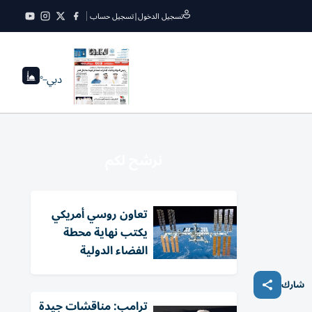
تسجيل الدخول
|
تسجيل حساب
دبي
--°
نرشح لكم
تعاون روسي أمريكي
يكتب نهاية محطة
الفضاء الدولية
شارك
ترامب: مناقشات جيدة