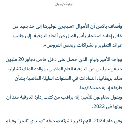
دوقية-كورنوال
وأضاف باكس ‌أن الأموال «سيجري توفيرها إلى حد بعيد من
خلال إعادة استثمار رأس المال من أنحاء الدوقية، إلى جانب
⁠عوائد التطوير والشراكات وبعض القروض».
وواجه الأمير وليام، الذي حصل على دخل خاص تجاوز 20 مليون
جنيه إسترليني من الدوقية ​العام ‌الماضي، ووالده الملك تشارلز،
ملك بريطانيا، انتقادات في ‌السنوات القليلة الماضية بشأن
طريقة إدارة ممتلكاتهما.
ويقول معاونون للأمير: إنه يراقب من كثب إدارة الدوقية منذ أن
ورثها في ‌2022.
وفي عام 2024، ‌اتهم تقرير نشرته صحيفة "صنداي تايمز" وفيلم