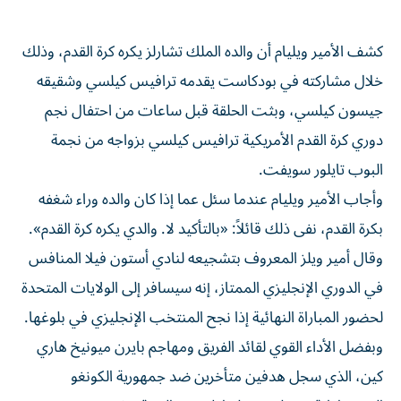
كشف الأمير ويليام أن والده الملك تشارلز يكره كرة القدم، وذلك
خلال مشاركته في بودكاست يقدمه ترافيس كيلسي وشقيقه
جيسون كيلسي، وبثت الحلقة قبل ساعات من احتفال نجم
دوري كرة القدم الأمريكية ترافيس كيلسي بزواجه من نجمة
البوب تايلور سويفت.
وأجاب الأمير ويليام عندما سئل عما إذا كان والده وراء شغفه
بكرة القدم، نفى ذلك قائلاً: «بالتأكيد لا. والدي يكره كرة القدم».
وقال أمير ويلز المعروف بتشجيعه لنادي أستون فيلا المنافس
في الدوري الإنجليزي الممتاز، إنه سيسافر إلى الولايات المتحدة
لحضور المباراة النهائية إذا نجح المنتخب الإنجليزي في بلوغها.
وبفضل الأداء القوي لقائد الفريق ومهاجم بايرن ميونيخ هاري
كين، الذي سجل هدفين متأخرين ضد جمهورية الكونغو