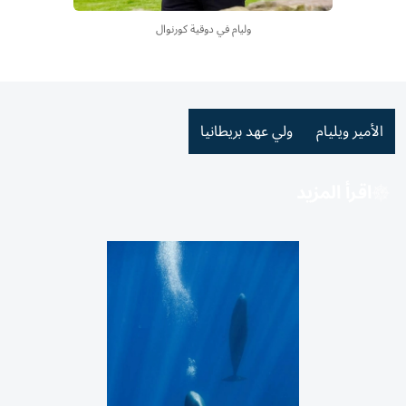
وليام في دوقية كورنوال
الأمير ويليام
ولي عهد بريطانيا
اقرأ المزيد