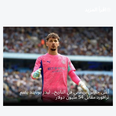
اقرأ المزيد
أغلى حارس بريطاني في التاريخ.. ليدز يونايتد يضم
ترافورد مقابل 54 مليون دولار