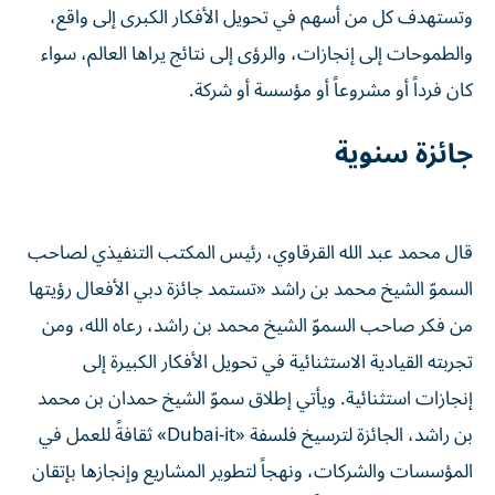
وتستهدف كل من أسهم في تحويل الأفكار الكبرى إلى واقع،
والطموحات إلى إنجازات، والرؤى إلى نتائج يراها العالم، سواء
كان فرداً أو مشروعاً أو مؤسسة أو شركة.
جائزة سنوية
قال محمد عبد الله القرقاوي، رئيس المكتب التنفيذي لصاحب
السموّ الشيخ محمد بن راشد «تستمد جائزة دبي الأفعال رؤيتها
من فكر صاحب السموّ الشيخ محمد بن راشد، رعاه الله، ومن
تجربته القيادية الاستثنائية في تحويل الأفكار الكبيرة إلى
إنجازات استثنائية. ويأتي إطلاق سموّ الشيخ حمدان بن محمد
بن راشد، الجائزة لترسيخ فلسفة «Dubai-it» ثقافةً للعمل في
المؤسسات والشركات، ونهجاً لتطوير المشاريع وإنجازها بإتقان