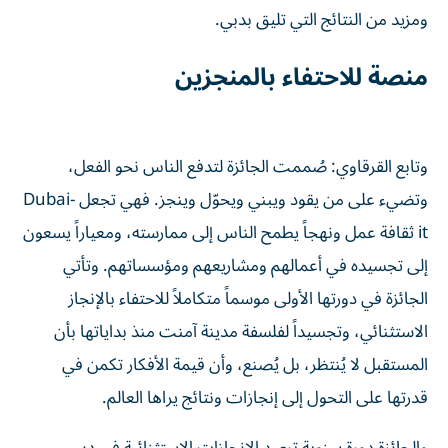
ومزيد من النتائج التي تليق بدبي.
منصة للاحتفاء بالمنجزين
وتابع القرقاوي: صُممت الجائزة لتدفع الناس نحو الفعل،
وتضيء على من يقود ويبني ويحوّل وينجز. فهي تجعل Dubai-
it ثقافة عمل ونهجاً يطمح الناس إلى ممارسته، ومعياراً يسعون
إلى تجسيده في أعمالهم ومشاريعهم ومؤسساتهم. وتأتي
الجائزة في دورتها الأولى موسماً متكاملاً للاحتفاء بالإنجاز
الاستثنائي، وتجسيداً لفلسفة مدينة آمنت منذ بداياتها بأن
المستقبل لا يُنتظر، بل يُصنع، وأن قيمة الأفكار تكمن في
قدرتها على التحول إلى إنجازات ونتائج يراها العالم.
والجائزة دورة سنوية ترصد الإنجازات الاستثنائية في دبي،