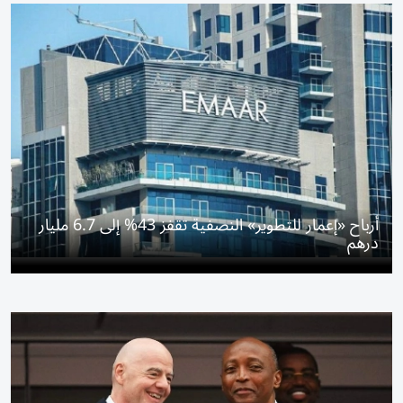
أرباح «إعمار للتطوير» النصفية تقفز 43% إلى 6.7 مليار
درهم