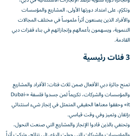
وتكرّم، على امتداد دورتها الأولى، المشاريع والمؤسسات
والأفراد الذين يصنعون أثراً ملموساً في مختلف المجالات
التنموية، ويسهمون بأعمالهم وإنجازاتهم في بناء قفزات دبي
القادمة.
3 فئات رئيسية
تمنح جائزة دبي الأفعال ضمن ثلاث فئات: الأفراد والمشاريع
والمؤسسات والشركات، تكريماً لمن جسدوا فلسفة «Dubai-
it» وحققوا معناها الحقيقي المتمثل في إنجاز شيء استثنائي
بإتقان وتميز وفي وقت قياسي.
وتحتفي بالذين قادوا الإنجاز والمشاريع التي صنعت التحول،
والمؤسسات والشركات التي حولت الرؤى إلى نتائج، وتركت أثراً