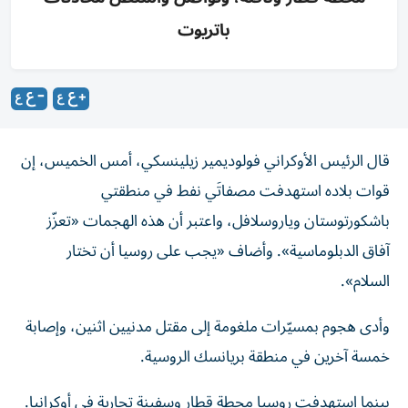
باتريوت
قال الرئيس الأوكراني فولوديمير زيلينسكي، أمس الخميس، إن
قوات بلاده استهدفت مصفاتَي نفط في منطقتي
باشكورتوستان وياروسلافل، واعتبر أن هذه الهجمات «تعزّز
آفاق الدبلوماسية». وأضاف «يجب على روسيا أن تختار
السلام».
وأدى هجوم بمسيّرات ملغومة إلى مقتل مدنيين ​اثنين، وإصابة
خمسة ‌آخرين في منطقة بريانسك ‌الروسية.
بينما استهدفت روسيا محطة قطار وسفينة تجارية في أوكرانيا.