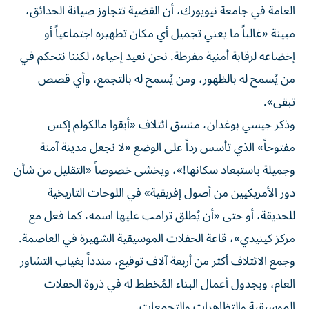
العامة في جامعة نيويورك، أن القضية تتجاوز صيانة الحدائق،
مبينة «غالباً ما يعني تجميل أي مكان تطهيره اجتماعياً أو
إخضاعه لرقابة أمنية مفرطة. نحن نعيد إحياءه، لكننا نتحكم في
من يُسمح له بالظهور، ومن يُسمح له بالتجمع، وأي قصص
تبقى».
وذكر جيسي بوغدان، منسق ائتلاف «أبقوا مالكولم إكس
مفتوحاً» الذي تأسس رداً على الوضع «لا نجعل مدينة آمنة
وجميلة باستبعاد سكانها!»، ويخشى خصوصاً «التقليل من شأن
دور الأمريكيين من أصول إفريقية» في اللوحات التاريخية
للحديقة، أو حتى «أن يُطلق ترامب عليها اسمه، كما فعل مع
مركز كينيدي»، قاعة الحفلات الموسيقية الشهيرة في العاصمة.
وجمع الائتلاف أكثر من أربعة آلاف توقيع، مندداً بغياب التشاور
العام، وبجدول أعمال البناء المُخطط له في ذروة الحفلات
الموسيقية والتظاهرات والتجمعات.