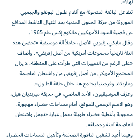
لها؟».
تتفاعل البائعة المتجولة مع أنغام طبول البونغو والجيمبي
الموروثة من حركة الحقوق المدنية بعد اغتيال الناشط المدافع
عن قضية السود الأمريكيين مالكوم إكس عام 1965.
وقال مايكي، إثيوبي الأصل، حاملاً آلة موسيقية «تحضن هذه
التلة تاريخياً مجموعات أمريكية من أصل إفريقي». وأضاف
«على الرغم من التغييرات التي طرأت على المنطقة، لا يزال
المجتمع الأمريكي من أصل إفريقي من واشنطن العاصمة
وماريلاند وفرجينيا يجتمع هنا خلال حلقة الطبول».
وعزف الموسيقيون، الأحد الماضي، في حديقة ميريديان هيل،
وهو الاسم الرسمي للموقع، أمام مساحات خضراء مهجورة،
محجوبة بأغطية خضراء طويلة تحمل عبارة «نجعل واشنطن
العاصمة آمنة وجميلة».
وفيما أُعيد تشغيل النافورة الضخمة وتأهيل المساحات الخضراء