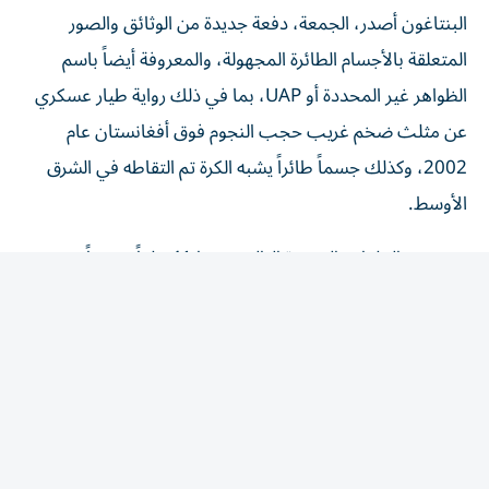
البنتاغون أصدر، الجمعة، دفعة جديدة من الوثائق والصور
المتعلقة بالأجسام الطائرة المجهولة، والمعروفة أيضاً باسم
الظواهر غير المحددة أو UAP، بما في ذلك رواية طيار عسكري
عن مثلث ضخم غريب حجب النجوم فوق أفغانستان عام
2002، وكذلك جسماً طائراً يشبه الكرة تم التقاطه في الشرق
الأوسط.
وتتضمن الملفات الجديدة البالغ عددها 41 ملفاً، مزيجاً من
الوثائق والصور ومقاطع الفيديو، والتي تأتي من سجلات
البنتاغون، ومكتب التحقيقات الفيدرالي (FBI)، ووكالة
المخابرات المركزية (CIA)، ووزارة الخارجية، والمكتب التنفيذي
للرئيس، حيث يعود أقدمها إلى عام 1948 وأحدثها العام الجاري
2026، فيما يمثل هذا الإفصاح الإصدار الخامس بموجب أمر
تنفيذي وقعه الرئيس دونالد ترامب في يناير/ كانون الثاني،
يوجه الجيش والوكالات الأخرى لكشف المزيد من الوثائق