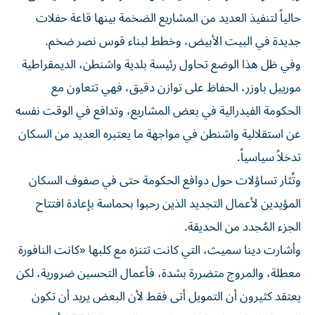
حالياً لتنفيذ العديد من المشاريع الضخمة بينها قاعة حفلات
جديدة في البيت الأبيض، وخطط لبناء قوس نصر ضخم.
وفي ظل هذا الوضع تحاول رئيسة بلدية واشنطن، الديمقراطية
مورييل باوزر، الحفاظ على توازن دقيق، فهي تتعاون مع
الحكومة الفيدرالية في بعض المشاريع، وتدافع في الوقت نفسه
عن استقلالية واشنطن في مواجهة ما يعتبره العديد من السكان
تدخلاً سياسياً.
وتُثار تساؤلات حول دوافع الحكومة حتى في صفوف السكان
المؤيدين لأعمال التجديد الذين رحبوا بحماسة بإعادة افتتاح
الجزء المُجدد من الحديقة.
وأشارت دينا سميث، التي كانت تتنزه مع كلبها «كانت النافورة
معطلة، والمروج متضررة بشدة، فأعمال التحسين ضرورية، لكن
يعتقد كثيرون أن التمويل أتى فقط لأن البعض يريد أن تكون