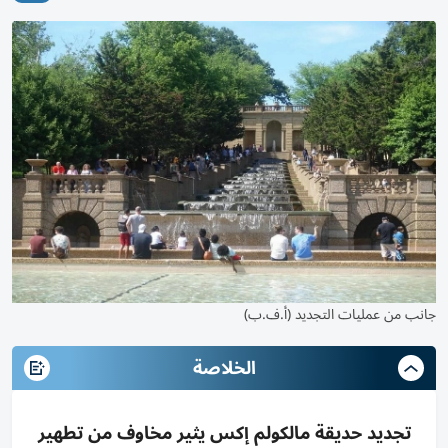
جانب من عمليات التجديد (أ.ف.ب)
الخلاصة
تجديد حديقة مالكولم إكس يثير مخاوف من تطهير