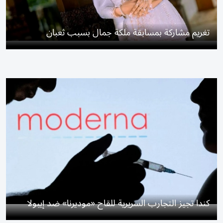
تغريم مشاركة بمسابقة ملكة جمال بسبب ثعبان
كندا تجيز التجارب السريرية للقاح «موديرنا» ضد إيبولا