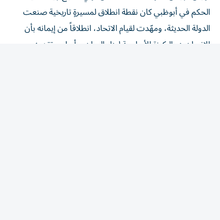
الحكم في أبوظبي كان نقطة انطلاق لمسيرةٍ تاريخية صنعت
الدولة الحديثة، ومهّدت لقيام الاتحاد، انطلاقاً من إيمانه بأن
الإنسان هو الركيزة الأساسية لبناء الوطن، وأساس تقدمه
وازدهاره.
وأضاف سموه أن الإمارات ستواصل السير على نهج الوالد
المؤسس، والتمسك بالقيم والمبادئ التي أرساها، واستكمال
مسيرة البناء والتنمية، جيلاً بعد جيل، بما يحقق تطلعات الوطن
وأبنائه، ويعزز مكانة الدولة وريادتها عالمياً.
حيث تبقى الذكرى الستون لتولّي الشيخ زايد مقاليد الحكم
مناسبة وطنية تستحضر واحدةً من أهم المحطات في تاريخ
الإمارات، وتجسد بداية مسيرةٍ لم تتوقف، ولا تزال ثمارها
حاضرة في كل إنجاز تحققه الدولة، وفي كل خطوة تخطوها نحو
المستقبل.