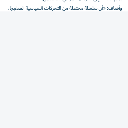
وأضاف: «أن سلسلة محتملة من التحركات السياسية الصغيرة،
ستكون أفضل من الانتظار ثم الوصول في النهاية إلى استنتاج
بأن هناك حاجة إلى إجراءات أكثر قوة».
وكان كاشكاري وهاماك انضما إلى لوري لوغان، رئيسة
الاحتياطي الفيدرالي في دالاس، في معارضة قرار الإبقاء على
سعر الفائدة الرئيسي للإقراض لليلة واحدة، ضمن نطاق يتراوح
بين 3.5% و3.75%.
وصوت الأعضاء التسعة الآخرون في لجنة السوق المفتوحة
الفيدرالية لصالح تثبيت الفائدة عند مستوياتها الحالية، حيث
بقيت دون تغيير طوال العام، بعد سلسلة من ثلاثة تخفيضات
خلال النصف الثاني من عام 2025.
وظل التضخم في الولايات المتحدة أعلى من هدف الاحتياطي
الفيدرالي البالغ 2%، لأكثر من خمس سنوات، مع ارتفاعه مجدداً
هذا العام، بسبب تداعيات الحرب مع إيران وتأثير الرسوم