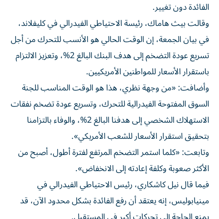
وقالت بيث هاماك، رئيسة الاحتياطي الفيدرالي في كليفلاند،
في بيان الجمعة، إن الوقت الحالي هو الأنسب للتحرك من أجل
تسريع عودة التضخم إلى هدف البنك البالغ 2%، وتعزيز الالتزام
باستقرار الأسعار للمواطنين الأمريكيين.
وأضافت: «من وجهة نظري، هذا هو الوقت المناسب للجنة
السوق المفتوحة الفيدرالية للتحرك، وتسريع عودة تضخم نفقات
الاستهلاك الشخصي إلى هدفنا البالغ 2%، والوفاء بالتزامنا
بتحقيق استقرار الأسعار للشعب الأمريكي».
وتابعت: «كلما استمر التضخم المرتفع لفترة أطول، أصبح من
الأكثر صعوبة وكلفة إعادته إلى الانخفاض».
فيما قال نيل كاشكاري، رئيس الاحتياطي الفيدرالي في
مينيابوليس، إنه يعتقد أن رفع الفائدة بشكل محدود الآن، قد
يمنع الحاجة إلى تحركات أكبر في المستقبل.