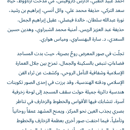
أحمد عبيد النقبي، أدارش كاروفيش، مي مدحت أرناؤوط، حياة
سعد التركي، حذيفة محمد علي، وائل أنسي، إبراهيم بن رشيد،
نورة عبدالله سلطان، خالدة فيصلي، عقيل إبراهيم الجمل،
حذيفة عبد العزيز الريس، أمنية محمد الشبراوي، وهدين حسين
السعدي، د. سارة البهنساوي، ومياس هواري.
تجلّت في صور المعرض روحٌ بصرية، حيث بدت المساجد
فضاءاتٍ تنبض بالسكينة والجمال، تمزج بين جلال العمارة
الإسلامية وشفافية التأمل الروحي، وكشفت عن ثراء الفن
الإسلامي ودقته الهندسية، وقد برزت في إحدى الصور تكوينات
هندسية دائرية جميلة حولت سقف المسجد إلى لوحة زخرفية
آسرة، تتشابك فيها الأقواس والخطوط والزخارف في تناظر
بصري يجذب العين نحو المركز، ويمنح المشهد عمقاً روحانياً
وتأملياً، فيما احتفت صور أخرى بعظمة الزخارف والخطوط