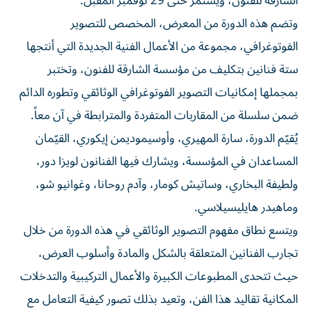
الشارقة للفنون، ويستمر حتى 29 نوفمبر المقبل.
وتضم هذه الدورة من المعرض، المخصص للتصوير
الفوتوغرافي، مجموعة من الأعمال الفنية الجديدة التي أنتجها
ستة فنانين بتكليف من مؤسسة الشارقة للفنون، وتختبر
بمجملها إمكانيات التصوير الفوتوغرافي الوثائقي وتطوره الدائم
ضمن سلسلة من المقاربات المتفردة والمترابطة في آن معاً.
يُقيّم الدورة، سارة المهيري، وأوسيموديمن إيكوري، القيّمان
المساعدان في المؤسسة، ويشارك فيها الفنانون لويزا دور،
ولطيفة البخاري، وساتيش كومار، وآدم روحانا، وغوانيو شو،
وماهيدر هايليسيلاسي.
ويتسع نطاق مفهوم التصوير الوثائقي في هذه الدورة من خلال
تجارب الفنانين المتعلقة بالشكل والمادة وأسلوب العرض،
حيث تتحدى المطبوعات الكبيرة والأعمال التركيبية والتدخلات
المكانية تقاليد هذا الفن، وتعيد بذلك تصور كيفية التعامل مع