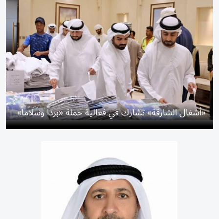
«أشغال الشارقة» تشارك في فعالية حملة «برداً وسلاماً»