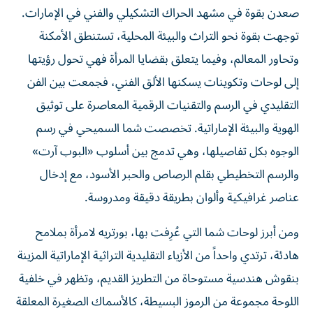
صعدن بقوة في مشهد الحراك التشكيلي والفني في الإمارات.
توجهت بقوة نحو التراث والبيئة المحلية، تستنطق الأمكنة
وتحاور المعالم، وفيما يتعلق بقضايا المرأة فهي تحول رؤيتها
إلى لوحات وتكوينات يسكنها الألق الفني، فجمعت بين الفن
التقليدي في الرسم والتقنيات الرقمية المعاصرة على توثيق
الهوية والبيئة الإماراتية. تخصصت شما السميحي في رسم
الوجوه بكل تفاصيلها، وهي تدمج بين أسلوب «البوب آرت»
والرسم التخطيطي بقلم الرصاص والحبر الأسود، مع إدخال
عناصر غرافيكية وألوان بطريقة دقيقة ومدروسة.
ومن أبرز لوحات شما التي عُرِفت بها، بورتريه لامرأة بملامح
هادئة، ترتدي واحداً من الأزياء التقليدية التراثية الإماراتية المزينة
بنقوش هندسية مستوحاة من التطريز القديم، وتظهر في خلفية
اللوحة مجموعة من الرموز البسيطة، كالأسماك الصغيرة المعلقة