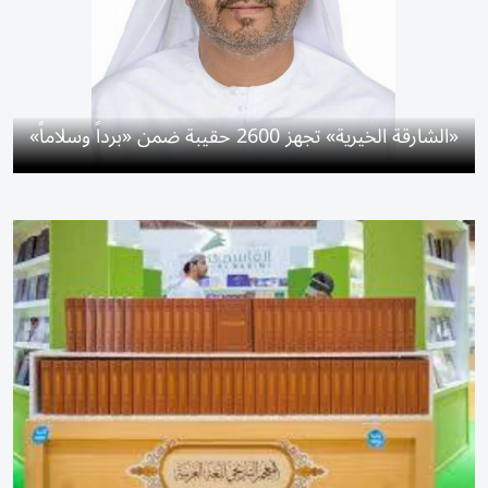
«الشارقة الخيرية» تجهز 2600 حقيبة ضمن «برداً وسلاماً»