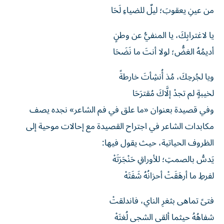
من عينِ يعقوبَ؛ ليلٌ للضياءِ لَحَا
يا لاغترابِكَ، يا المنفيُّ عن وطنٍ
أديمُهُ الغضُّ؛ لولا أنتَ ما نَضَحَا
ويا لجُرحِكَ، مُذ أُنشِأتَ خارطةً
لخيبةٍ لم تجدْ إلَّاكَ مُقترَحَا
وفي قصيدة بعنوان «ما علق في فم الشاعر» نجده يصف
مكابدات الشاعر في اجتراح القصيدة مع إحالات موحية إلى
الظروف الحياتية، حيث يقول فيها:
يَدسُّ بالصمتِ؛ للأوراقِ حَنْجَرَتَهْ
لفرطِ ما أرهَقَتْ أحزانُهُ شَفَتَهْ
فتىً تماهى بثغرِ الناي، فاندلقتْ
شفاهُهُ حيثما ألقى الشجى لُغتَهْ