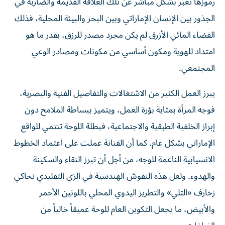
رموزها تعبر بشكل مباشر عن تلك العلاقة القديمة والضاربة في
الجذور بين الإنسان الإماراتي وبين البحر والبيئة المحلية، فذلك
الفضاء المائي الأزرق لم يكن مجرد مصدر للرزق، بقدر ما هو
امتداد للهوية ومكون أساسي من مكونات ومصادر الوعي
المجتمعي.
يبرز العمل الكثير من الاشتغالات والتفاصيل الفنية والبصرية،
فوجه المرأة بمثابة بؤرة العمل، ويتميز ببساطة الملامح دون
إبراز الخلفية الطبقية والاجتماعية، فبطلة اللوحة تنتمي للواقع
الإماراتي بشكل عام. كما أن الفنانة عملت على اعتماد الخطوط
الانسيابية الناعمة للوجه، من أجل أن تبرز النقاء والسكينة
والهدوء. ولعل هذه النقوش الهندسية في الزي التقليدي تحاكي
زخارف «التلي» والتطريز اليدوي المحلي باللونين الأحمر
والأبيض، ما يجعل التكوين العام للوحة عميقاً خالياً من