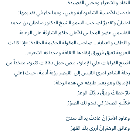
النقاد والشعراء ومحبي القصيدة.
قدمت الأمسية الشاعرة آية وهبي، ومما جاء في تقديمها:
امتنانٌ وتقديرٌ لصاحب السمو الشيخ الدكتور سلطان بن محمد
القاسمي عضو المجلس الأعلى حاكم الشارقة على الرعاية
واللطف والعناية... صاحب المقولة الحكيمة الخالدة: «إذا كانت
العروبة تغرق فزورق إنقاذها الثقافة ومجدافه الشعر»..
افتتح القراءات علي الإمارة، بنص حمل دلالات كثيرة، متخذاً من
رحلة الشاعر امرئ القيس إلى القيصر رؤية أدبية، حيث (علي
الإمارة) وهو يعبر طريقه في هذه الرحلة:
نارٌ خطاكَ وبرقٌ دربُكَ الوعرُ
فكلّـمِ الصخرَ كي تبدو لك الصوّرُ
وعاودِ الأمرَ إنْ عادتْ يداكَ سدىً
وعانق الوهمَ إنْ أزرى بكَ القهرُ