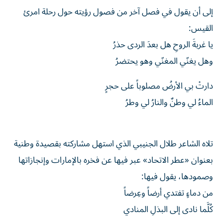
إلى أن يقول في فصل آخر من فصول رؤيته حول رحلة امرئ
القيس:
يا غربةَ الروحِ هل بعدَ الردى حذرُ
وهل يغنّي المغنّي وهو يحتضرُ
دارتْ بي الأرضُ مصلوباً على حجرٍ
الماءُ لي وطنٌ والنارُ لي وطرُ
تلاه الشاعر طلال الجنيبي الذي استهل مشاركته بقصيدة وطنية
بعنوان «عطر الاتحاد» عبر فيها عن فخره بالإمارات وإنجازاتها
وصمودها، يقول فيها:
من دماءٍ تفتدي أرضاً وعِرضاً
كُلَّما نادى إلى البذلِ المنادي