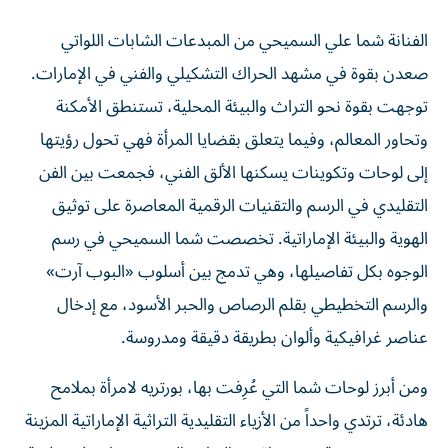
الفنانة شما علي السميحي من المبدعات الشابات اللواتي
صعدن بقوة في مشهد الحراك التشكيلي والفني في الإمارات.
توجهت بقوة نحو التراث والبيئة المحلية، تستنطق الأمكنة
وتحاور المعالم، وفيما يتعلق بقضايا المرأة فهي تحول رؤيتها
إلى لوحات وتكوينات يسكنها الألق الفني، فجمعت بين الفن
التقليدي في الرسم والتقنيات الرقمية المعاصرة على توثيق
الهوية والبيئة الإماراتية. تخصصت شما السميحي في رسم
الوجوه بكل تفاصيلها، وهي تدمج بين أسلوب «البوب آرت»
والرسم التخطيطي بقلم الرصاص والحبر الأسود، مع إدخال
عناصر غرافيكية وألوان بطريقة دقيقة ومدروسة.
ومن أبرز لوحات شما التي عُرِفت بها، بورتريه لامرأة بملامح
هادئة، ترتدي واحداً من الأزياء التقليدية التراثية الإماراتية المزينة