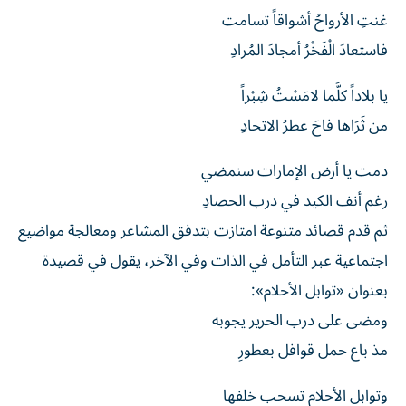
غنتِ الأرواحُ أشواقاً تسامت
فاستعادَ الْفَخْرُ أمجادَ المُرادِ
يا بلاداً كلَّما لامَسْتُ شِبْراً
من ثَرَاها فاحَ عطرُ الاتحادِ
دمت يا أرض الإمارات سنمضي
رغم أنف الكيد في درب الحصادِ
ثم قدم قصائد متنوعة امتازت بتدفق المشاعر ومعالجة مواضيع
اجتماعية عبر التأمل في الذات وفي الآخر، يقول في قصيدة
بعنوان «توابل الأحلام»:
ومضى على درب الحرير يجوبه
مذ باع حمل قوافل بعطورِ
وتوابل الأحلام تسحب خلفها