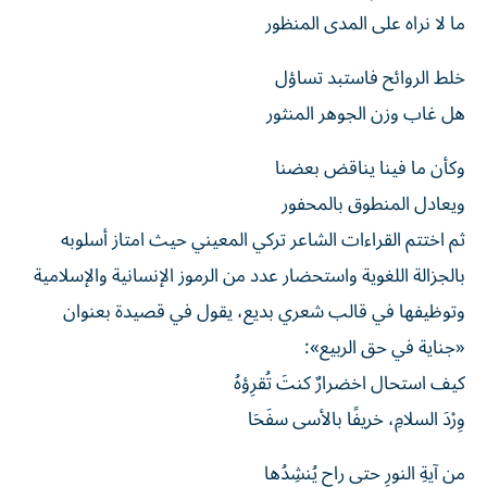
ما لا نراه على المدى المنظور
خلط الروائح فاستبد تساؤل
هل غاب وزن الجوهر المنثور
وكأن ما فينا يناقض بعضنا
ويعادل المنطوق بالمحفور
ثم اختتم القراءات الشاعر تركي المعيني حيث امتاز أسلوبه
بالجزالة اللغوية واستحضار عدد من الرموز الإنسانية والإسلامية
وتوظيفها في قالب شعري بديع، يقول في قصيدة بعنوان
«جناية في حق الربيع»:
كيف استحال اخضرارٌ كنتَ تُقرِؤهُ
وِرْدَ السلامِ، خريفًا بالأسى سفَحَا
من آيةِ النورِ حتى راح يُنشِدُها