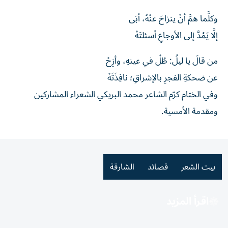
وكلَّما همَّ أنْ ينزاحَ عنْهُ، أبَى
إلَّا يَمُدَّ إلى الأوجاعِ أسئلتَهْ
من قالَ يا ليلُ: طُلْ في عينهِ، وأزِحْ
عن ضحكةِ الفجرِ بالإشراقِ؛ نافِذَتَهْ
وفي الختام كرّم الشاعر محمد البريكي الشعراء المشاركين
ومقدمة الأمسية.
بيت الشعر
قصائد
الشارقة
اقرأ المزيد