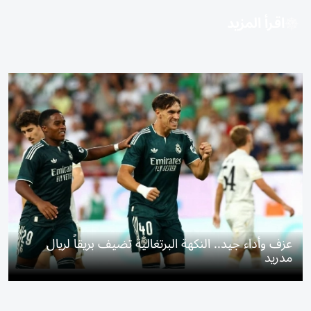
اقرأ المزيد
عزف وأداء جيد.. النكهة البرتغالية تضيف بريقاً لريال
مدريد