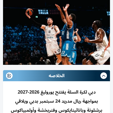
الخلاصه
دبي لكرة السلة يفتتح يوروليغ 2026-2027
بمواجهة ريال مدريد 24 سبتمبر بدبي ويلاقي
برشلونة وباناثينايكوس وفنربخشة وأولمبياكوس