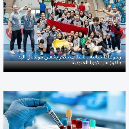
ريمونتادا خيالية.. ناشئات مصر يشعلن مونديال اليد
بالفوز على كوريا الجنوبية