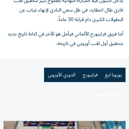
يدخل أستون فيلا المباراة النهائية بطموح كبير لتحقيق لقب
قاري طال انتظاره، في ظل سعي النادي لإنهاء غياب عن
البطولات الكبرى دام قرابة 30 عاماً.
أما فريق فرايبورج الألماني فيأمل هو الآخر في كتابة تاريخ جديد
بتحقيق أول لقب أوروبي في تاريخه.
يوروبا ليغ
فرايبورج
الدوري الأوروبي
اقرأ المزيد