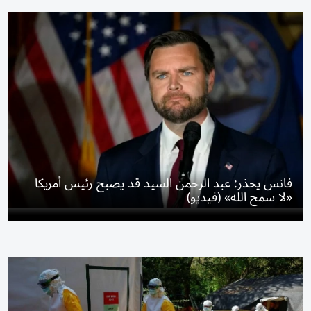
فانس يحذر: عبد الرحمن السيد قد يصبح رئيس أمريكا
«لا سمح الله» (فيديو)