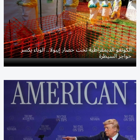
الكونغو الديمقراطية تحت حصار إيبولا.. الوباء يكسر
حواجز السيطرة