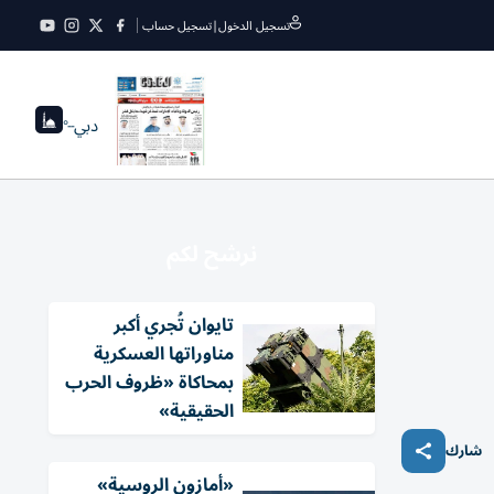
تسجيل الدخول
|
تسجيل حساب
دبي
--°
نرشح لكم
تايوان تُجري أكبر
مناوراتها العسكرية
بمحاكاة «ظروف الحرب
الحقيقية»
شارك
«أمازون الروسية»