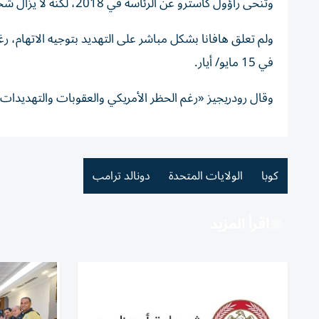
وتنحى راؤول كاسترو عن الرئاسة في 2018، لكنه ‌لا يزال ‌شخصية مؤثرة في السياسة الكوبية.
ولم ⁠تعلق هافانا بشكل مباشر على التهديد ‌بتوجيه الاتهام، ر
في 15 مايو/ أيار.
وقال ​رودريجيز «رغم الحظر الأمريكي والعقوبات والتهديدات 
كوبا
الولايات المتحدة
دونالد ترامب
اقرأ المزيد