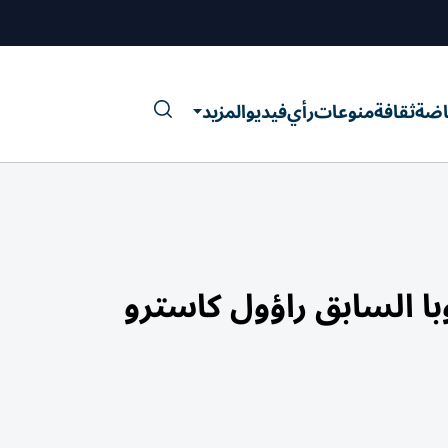
اضة
ثقافة
منوعات
رأي
فيديو
المزيد
با السابق راؤول كاسترو