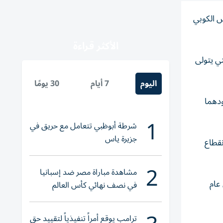
س الكوبي
الأكثر قراءة
تي يتولى
اليوم
7 أيام
30 يومًا
ط بحادثة إسقاط طائرتين مدنيتين عام 1996 كان يقودهما
1
شرطة أبوظبي تتعامل مع حريق في
جزيرة ياس
نقطاع
2
مشاهدة مباراة مصر ضد إسبانيا
 فيدل في عام
في نصف نهائي كأس العالم
لناشئات اليد 2026
ترامب يوقع أمراً تنفيذياً لتقييد حق