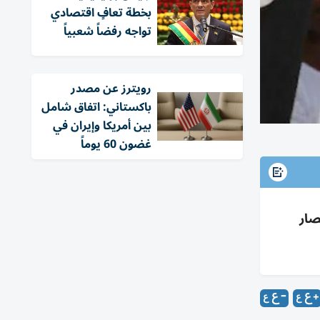
بخطة تعافٍ اقتصادي
تواجه رفضاً شعبياً
‏رويترز عن مصدر
باكستاني: اتفاق شامل
بين أمريكا وإيران في
غضون 60 يوماً
م بإسقاط طائرتين 1996 وسط حصار