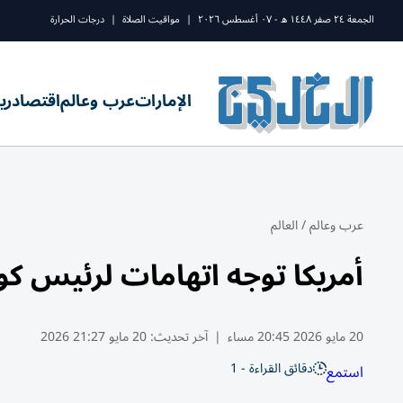
الجمعة ٢٤ صفر ١٤٤٨ ه - ٠٧ أغسطس ٢٠٢٦
|
مواقيت الصلاة
|
درجات الحرارة
الإمارات
عرب وعالم
اقتصاد
ري
عرب وعالم
/
العالم
أمريكا توجه اتهامات لرئيس كو
20 مايو 2026 20:45 مساء
|
آخر تحديث:
20 مايو 21:27 2026
دقائق القراءة - 1
استمع