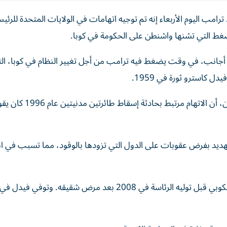
امب اليوم الأربعاء ‌إنه تم توجيه اتهامات في الولايات المتحدة للرئي
ضغط ‌التي تشنها واشنطن على الحكومة في كوبا.
ادة أجانب، في وقت يضغط فيه ترامب من أجل ‌تغيير النظام في كوبا، ال
ل كاسترو ثورة في 1959.
وذكرت شبكة «سي بي إس نيوز» نقلاً عن مسؤولين أمريكيين، أن الاتهام مرتب
لتهديد بفرض عقوبات على الدول التي تزودها بالوقود، مما ⁠تسبب في ا
وشغل كاسترو البالغ من العمر 94 ​عاماً ‌منصب وزير الدفاع الكوبي قبل توليه الرئاسة في ‌2008 بعد مرض شقيقه. وتوفي