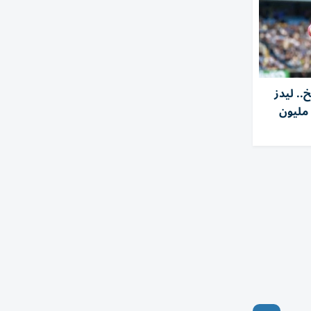
.. ليدز
ونايتد يضم ترافورد مقابل 54 مليون