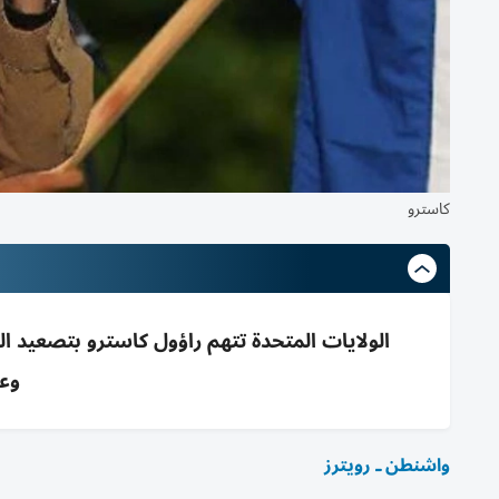
كاسترو
وعق
واشنطن ـ رويترز