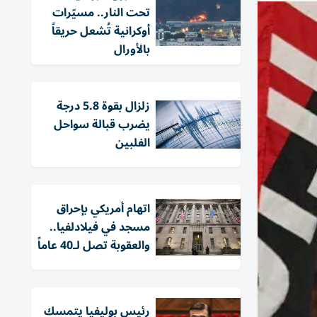
تحت النار.. مسيّرات
أوكرانية تُشعل حريقاً
بالأورال
زلزال بقوة 5.8 درجة
يضرب قبالة سواحل
الفلبين
اتهام أمريكي بإحراق
مسجد في فيلادلفيا..
والعقوبة تصل لـ40 عاماً
رئيس بوليفيا يتمسك