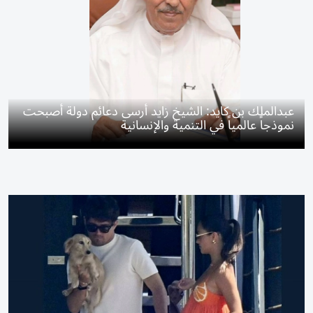
عبدالملك بن كايد: الشيخ زايد أرسى دعائم دولة أصبحت
نموذجاً عالمياً في التنمية والإنسانية