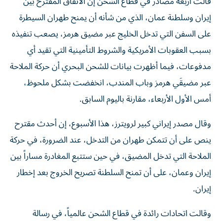
إيران وسلطنة عمان، الذي من ‌شأنه أن يمنح طهران السيطرة
على السفن التي تدخل الخليج عبر ​مضيق هرمز، يصعب تنفيذه
بسبب العقوبات الأمريكية والشروط التأمينية ‌التي تقيد أي
مدفوعات، فيما أظهرت بيانات للشحن البحري أن حركة الملاحة
عبر مضيقَي هرمز وباب المندب، انخفضت بشكل ملحوظ، ​
أمس الأول الأربعاء، مقارنة باليوم السابق.
وقال مصدر إيراني كبير لرويترز، هذا الأسبوع، إن أحدث مقترح
ينص على أن تتمكن طهران من التدخل، عند الضرورة، في حركة
الملاحة التي تدخل المضيق، ​في حين ستتبع المغادرة مساراً بين
إيران وعمان، على ‌أن تمنح السلطنة تصريح الخروج بعد إخطار
إيران.
وقالت اتحادات رائدة في قطاع الشحن عالمياً، في رسالة
مفتوحة هذا الأسبوع «قدرة السفن التجارية على الإبحار في