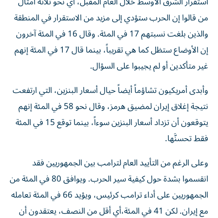
استقرار الشرق الأوسط ‌خلال العام المقبل، أي نحو ثلاثة أمثال
من قالوا إن الحرب ستؤدي إلى مزيد من الاستقرار في المنطقة
والذين بلغت نسبتهم 17 في المئة. وقال 16 في المئة آخرون
إن الأوضاع ستظل كما هي تقريباً، بينما قال 17 في المئة إنهم
غير متأكدين أو لم يجيبوا على السؤال.
وأبدى أمريكيون تشاؤماً أيضاً حيال أسعار البنزين، التي ارتفعت
نتيجة إغلاق إيران لمضيق هرمز، وقال نحو 58 في المئة إنهم
يتوقعون أن تزداد أسعار البنزين سوءاً، بينما توقع 15 في المئة
فقط تحسنَّها.
وعلى الرغم من التأييد العام لترامب بين الجمهوريين فقد
انقسموا بشدة حول كيفية سير الحرب. ويوافق 80 في المئة من
الجمهوريين على أداء ترامب كرئيس، ويؤيد 66 في المئة تعامله
مع إيران. لكن 41 في المئة،​أي أقل من النصف، يعتقدون أن