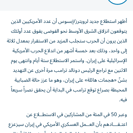
أظهر استطلاع جديد لرويترز/إبسوس أن عدد الأمريكيين الذين
يتوقعون انزلاق الشرق الأوسط نحو الفوضى يفوق عدد أولئك
الذين يرون أن الحرب ستجلب المزيد من الاستقرار بمعدل ثلاثة
إلى واحد، وذلك بعد خمسة ‌أشهر من اندلاع الحرب الأمريكية
الإسرائيلية على إيران. واستمر الاستطلاع ستة أيام وانتهى يوم
الاثنين مع تراجع الرئيس دونالد ترامب مرة أخرى عن التهديد
بشنّ «هجمات هائلة» على إيران، ​وهو ما عزز حالة الضبابية
المحيطة بصراع توقع ترامب في البداية أن يحقق نصراً سريعاً
فيه.
وعبر 50 في المئة من المشاركين في الاستطــلاع عن
اعتـقـــادهم بأن العــمل ‌العسكري الأمريكي في إيران سيزعزع