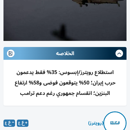
الخلاصه
استطلاع رويترز/إبسوس: 35% فقط يدعمون
حرب إيران؛ 50% يتوقعون فوضى و58% ارتفاع
البنزين؛ انقسام جمهوري رغم دعم ترامب
(رويترز)