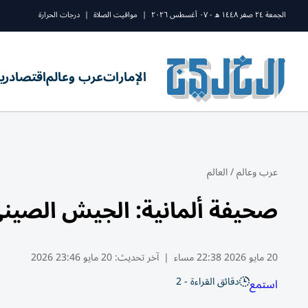
الجمعة ٢٤ صفر ١٤٤٨ ه - ٠٧ أغسطس ٢٠٢٦
|
مواقيت الصلاة
|
درجات الحرارة
الإمارات
عرب وعالم
اقتصاد
ري
عرب وعالم
/
العالم
صحيفة ألمانية: الجيش الصيني د
20 مايو 2026 22:38 مساء
|
آخر تحديث:
20 مايو 23:46 2026
دقائق القراءة - 2
استمع