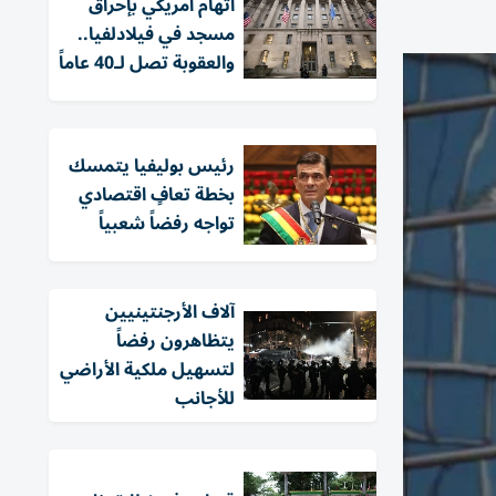
اتهام أمريكي بإحراق
مسجد في فيلادلفيا..
والعقوبة تصل لـ40 عاماً
رئيس بوليفيا يتمسك
بخطة تعافٍ اقتصادي
تواجه رفضاً شعبياً
آلاف الأرجنتينيين
يتظاهرون رفضاً
لتسهيل ملكية الأراضي
للأجانب