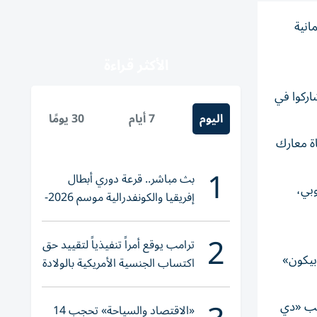
انية
الأكثر قراءة
اركوا في
اليوم
7 أيام
30 يومًا
اة معارك
1
بث مباشر.. قرعة دوري أبطال
وبي،
إفريقيا والكونفدرالية موسم 2026-
2027
2
ترامب يوقع أمراً تنفيذياً لتقييد حق
بيكون»
اكتساب الجنسية الأمريكية بالولادة
دية، بحسب «دي
«الاقتصاد والسياحة» تحجب 14