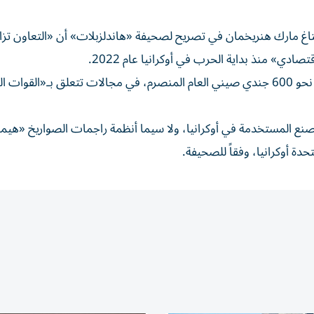
تاغ مارك هنريخمان في تصريح لصحيفة «هاندلزبلات» أن «التعاون تزاي
ي» منذ بداية الحرب في أوكرانيا عام 2022.
وأشارت «دي فيلت» إلى أن موسكو دربت أيضاً بسريّة تامة نحو 600 جندي صيني العام المنصرم، في مجالات تتعلق بـ«الق
صنع المستخدمة في أوكرانيا، ولا سيما أنظمة راجمات الصواريخ «هي
دة أوكرانيا، وفقاً للصحيفة.