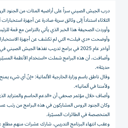
درب الجيش الصيني سراً على أراضيه المئات من الجنود ال
الثلاثاء استناداً إلى وثائق سرية صادرة عن أجهزة استخبارات أ
وأوردت الصحيفة هذا الخبر الذي يأتي بالتزامن مع قمة للرئ
وأوضحت «دي فيلت» التي لم تكشف عن أجهزة الاستخبارات ا
أواخر عام 2025 في برامج تدريب نفذها الجيش الصيني في ستة مواقع عسكرية في الصين.
وأضافت، أن هذه البرامج شملت «استخدام الأنظمة المسيّرة، 
حديثة».
وقال ناطق باسم وزارة الخارجية الألمانية: «إنّ أي شيء يمنح 
ولأمننا في ألمانيا».
وأضاف خلال مؤتمر صحفي أن «الدعم الحاسم والمتزايد الذي 
وكان الجنود الروس المشاركون في هذه البرامج من رتب عسكر
المتخصصة في الطائرات المسيّرة.