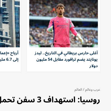
أغلى حارس بريطاني في التاريخ.. ليدز
يونايتد يضم ترافورد مقابل 54 مليون
إلى 6.7 مليار درهم
دولار
عرب وعالم
/
العالم
روسيا: استهداف 3 سفن تحمل شحنات عسكرية أوكرانية