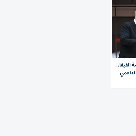
الفيفا..
لداعمي