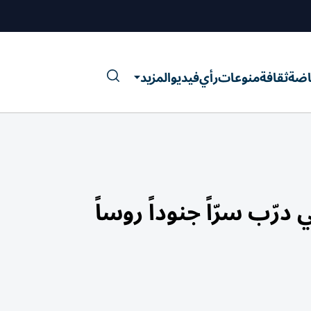
اضة
ثقافة
منوعات
رأي
فيديو
المزيد
رّب سرّاً جنوداً روساً