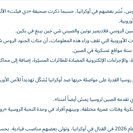
روس، نُشر بعضهم في أوكرانيا، حسبما ذكرت صحيفة «دي فيلت» الألم
وروبية.
يسين الروسي فلاديمير بوتين والصيني شي جين بينغ في بكين.
لأوروبية التي تقف وراء هذه المعلومات، أن مئات الجنود الروس ش
والإجراءات الإلكترونية المضادة للطائرات المسيّرة، إضافة إلى محاك
روسيا القدرة على مواصلة حربها ضد أوكرانيا يُشكّل تهديداً للأمن الأور
تقدمه الصين لروسيا يمسّ أيضاً أمننا».
ية وفئات عمرية مختلفة، وبينهم أفراد في وحدة النخبة الروسية «رو
وعقب انتهاء البرنامج التدريبي، شارك عشرات منهم مطلع عام 2026 في القتال في أوكرانيا، وتولى بعضهم مناصب قيا