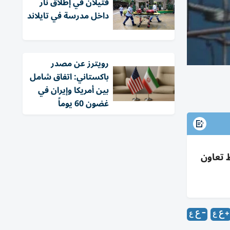
قتيلان في إطلاق نار
داخل مدرسة في تايلاند
‏رويترز عن مصدر
باكستاني: اتفاق شامل
بين أمريكا وإيران في
غضون 60 يوماً
 تعاون