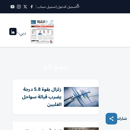
تسجيل الدخول
|
تسجيل حساب
دبي
--°
نرشح لكم
زلزال بقوة 5.8 درجة
يضرب قبالة سواحل
الفلبين
شارك