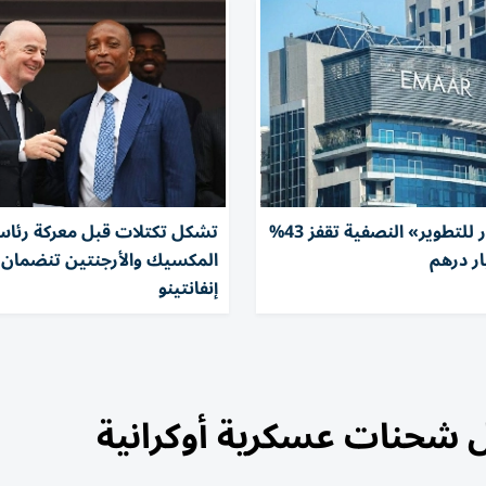
أرباح «إعمار للتطوير» النصفية تقفز 43%
تشكل تكتلات قبل معركة رئاسة 
المكسيك والأرجنتين تنضمان 
إنفانتينو