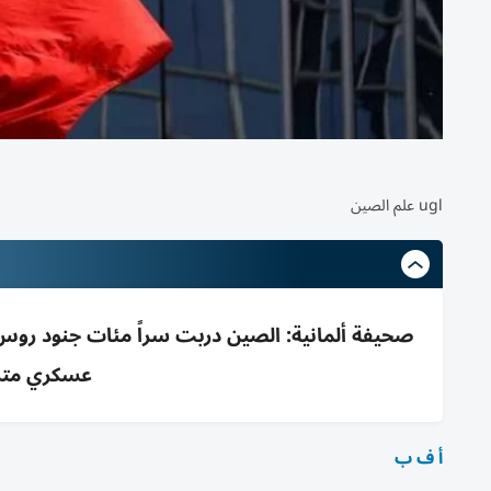
ugl علم الصين
صحيفة ألمانية: الصين دربت سراً مئات جنود روس
عسكري متزا
أ ف ب