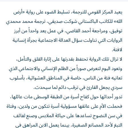
يعيد المركز القومي للترجمة، تسليط الضوء على رواية «أرض
الله» للكاتب الباكستاني شوكت صديقي، ترجمة محمد محمدي
توفيق، ومراجعة أحمد القاضي، في عمل يعد واحداً من أبرز
الروايات التي تناولت سؤال العدالة الاجتماعية بجرأة إنسانية
لافتة.
لا تزال تلك الرواية تحتفظ بقدرتها على إثارة القلق والتأمل،
وتعود اليوم لتعرض صوراً من الظلم الإنساني والاجتماعي الذي
تعانيه فئة من الناس، خاصة في المناطق العشوائية، بأسلوب
سردي يجعل القارئ في ترقب دائم لما سيحدث.
تدور أحداثها حول كفاح أسرة من الطبقة الوسطى مات عائلها،
فحملت الأم على عاتقها مسؤولية أسرة تتكون من ولدين، وفتاة
في سن النضوج تساعدها على حياكة الملابس وصنع لفائف
التبغ لأحد المصانع الصغيرة، بينما يعمل الابن المراهق في