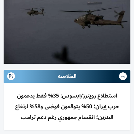
الخلاصه
استطلاع رويترز/إبسوس: 35% فقط يدعمون
حرب إيران؛ 50% يتوقعون فوضى و58% ارتفاع
البنزين؛ انقسام جمهوري رغم دعم ترامب