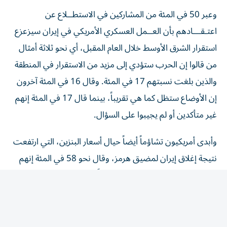
وعبر 50 في المئة من المشاركين في الاستطــلاع عن
اعتـقـــادهم بأن العــمل ‌العسكري الأمريكي في إيران سيزعزع
استقرار الشرق الأوسط ‌خلال العام المقبل، أي نحو ثلاثة أمثال
من قالوا إن الحرب ستؤدي إلى مزيد من الاستقرار في المنطقة
والذين بلغت نسبتهم 17 في المئة. وقال 16 في المئة آخرون
إن الأوضاع ستظل كما هي تقريباً، بينما قال 17 في المئة إنهم
غير متأكدين أو لم يجيبوا على السؤال.
وأبدى أمريكيون تشاؤماً أيضاً حيال أسعار البنزين، التي ارتفعت
نتيجة إغلاق إيران لمضيق هرمز، وقال نحو 58 في المئة إنهم
يتوقعون أن تزداد أسعار البنزين سوءاً، بينما توقع 15 في المئة
فقط تحسنَّها.
وعلى الرغم من التأييد العام لترامب بين الجمهوريين فقد
انقسموا بشدة حول كيفية سير الحرب. ويوافق 80 في المئة من