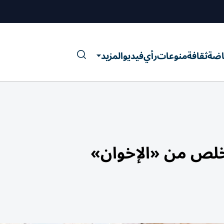
اضة
ثقافة
منوعات
رأي
فيديو
المزيد
يتخلص من «الإخوان»