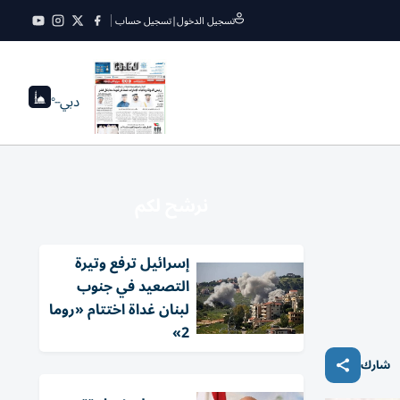
تسجيل الدخول
|
تسجيل حساب
دبي
--°
نرشح لكم
إسرائيل ترفع وتيرة
التصعيد في جنوب
لبنان غداة اختتام «روما
2»
شارك