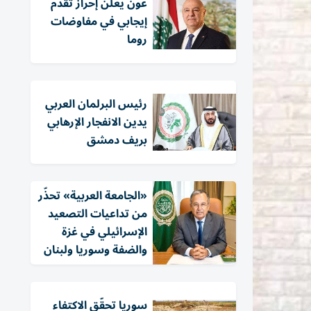
عون يعلن إحراز تقدم
إيجابي في مفاوضات
روما
رئيس البرلمان العربي
يدين الانفجار الإرهابي
بريف دمشق
«الجامعة العربية» تحذّر
من تداعيات التصعيد
الإسرائيلي في غزة
والضفة وسوريا ولبنان
سوريا تحقّق الاكتفاء