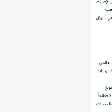
الإمارة».
اهب
اعي أسواق
ظبي العالمي
محلي، و«روبرت والترز»، و«سيتي بنك». وأسفرت 1,303 من هذه الزيارات
ونغ
كونغ، والصين، وجنوب إفريقيا، والفلبين، إلى جانب أسواق عالمية أخرى تزخر بالكفاءات والمواهب. كما مثّل المشاركون أكثر من 31 قطاعاً
والخدمات