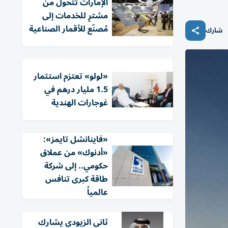
الإمارات تتحول من
مشترٍ للخدمات إلى
مُصنّع للأقمار الصناعية
شارك
«لولو» تعتزم استثمار
1.5 مليار درهم في
غوجارات الهندية
«فاينانشل تايمز»:
«أدنوك» من عملاق
حكومي.. إلى شركة
طاقة كبرى تنافس
عالمياً
ثاني الزيودي يشارك