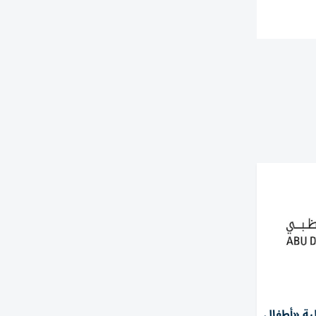
ية «أطفال