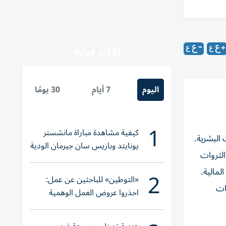
الأكثر قراءة
اليوم
7 أيام
30 يومًا
1
كيفية مشاهدة مباراة مانشستر
ت البشرية.
يونايتد وباريس سان جيرمان الودية
الثروات
والقنوات الناقلة
مالية.
2
«التوطين» للباحثين عن عمل:
مؤسسات
احذروا عروض العمل الوهمية
وتحققوا عبر «الباركود»