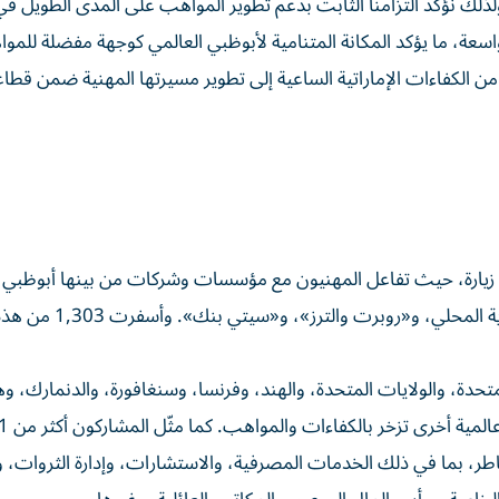
 ولذلك نؤكد التزامنا الثابت بدعم تطوير المواهب على المدى الطويل في 
ة، ما يؤكد المكانة المتنامية لأبوظبي العالمي كوجهة مفضلة للمو
من الكفاءات الإماراتية الساعية إلى تطوير مسيرتها المهنية ضمن قط
جنحة الشركات وجِهات التوظيف أكثر من 14 ألف زيارة، حيث تفاعل المهنيون مع مؤسسات وشركات من بينها أبو
و«إتش إس بي سي»، ومجموعة «بلاك سوان»، وبنك المارية ال
حدة، والولايات المتحدة، والهند، وفرنسا، وسنغافورة، والدنمارك، وه
طر، بما في ذلك الخدمات المصرفية، والاستشارات، وإدارة الثروات، 