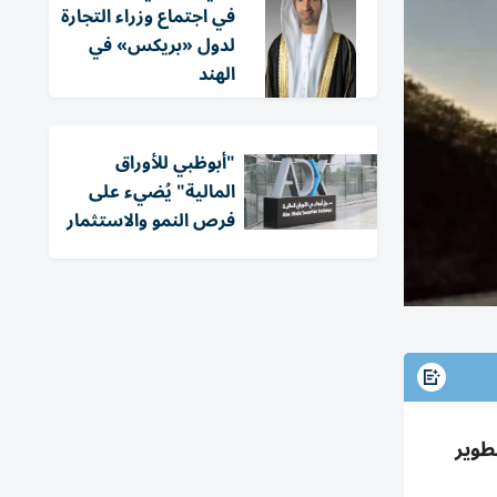
في اجتماع وزراء التجارة
لدول «بريكس» في
الهند
"أبوظبي للأوراق
المالية" يُضيء على
فرص النمو والاستثمار
 من 27 دولة، و14 ألف زيارة، و33 جهة لتطوير