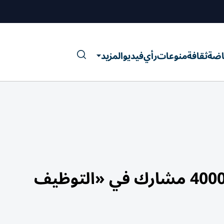
اضة
ثقافة
منوعات
رأي
فيديو
المزيد
«أبوظبي العالمي» يستقطب 4000 مشارك في «التوظيف