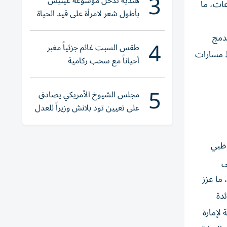
3
هندية تدخل موسوعة غينيس
عات، ما
بأطول شعر لامرأة على قيد الحياة
دمج
4
طقس السبت غائم جزئياً مغبر
ط مسارات
أحياناً مع سحب ركامية
5
مجلس الشيوخ الأمريكي يصادق
على تعيين تود بلانش وزيراً للعدل
وظبي
ى
ما عزز
دة
اقتصادية لإمارة