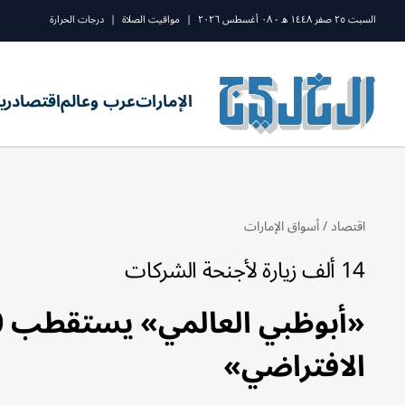
السبت ٢٥ صفر ١٤٤٨ ه - ٠٨ أغسطس ٢٠٢٦
|
مواقيت الصلاة
|
درجات الحرارة
الإمارات
عرب وعالم
اقتصاد
ري
اقتصاد
/
أسواق الإمارات
14 ألف زيارة لأجنحة الشركات
الافتراضي»