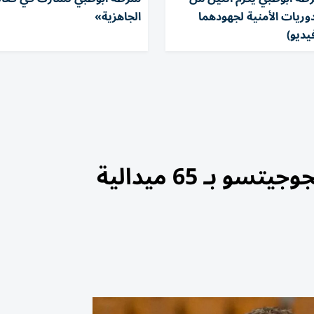
وريات الأمنية لجهودهما
الجاهزية»
يديو)
 بـ 65 ميدالية