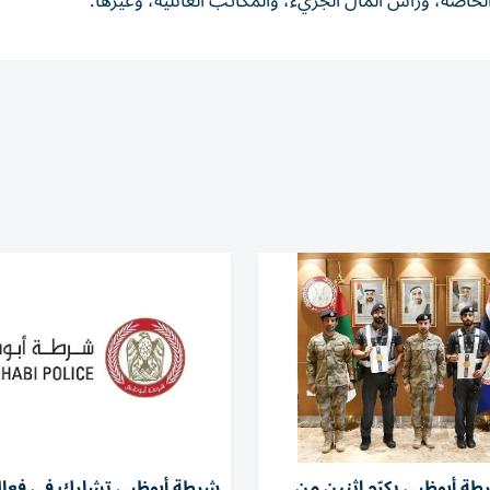
 الخاصة، ورأس المال الجريء، والمكاتب العائلية، وغيرها.
طة أبوظبي يكرّم اثنين من
شرطة أبوظبي تشارك في فعال