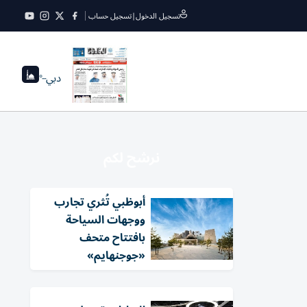
تسجيل الدخول
|
تسجيل حساب
دبي
--°
نرشح لكم
أبوظبي تُثري تجارب
ووجهات السياحة
بافتتاح متحف
«جوجنهايم»