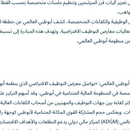
ن خلال تعزيز آليات فرز المرشحين وتنظيم جلسات متخصصة بحسب القطا
مواهب.
رص الوظيفية والكفاءات المتخصصة، كشف أبوظبي العالمي عن خططه ل
اليات معارض التوظيف الافتراضية. وتهدف هذه المبادرة إلى تبسي
ن منظومة أبوظبي العالمي.
ة أبوظبي العالمي: «يواصل معرض التوظيف الافتراضي الذي ينظمه أب
خصصة في المنظومة المالية المتنامية في أبوظبي. وقد أسهم التركيز عل
 كفاءة بين جهات التوظيف والمهنيين من أصحاب الكفاءات العالية، 
. ويعكس حجم المشاركة القوي المكانة المتنامية لأبوظبي كوجهة رائ
للخدمات المالية وإدارة الثروات. ومع استمرار نمو أبوظبي العالمي (ADGM) كمركز مالي دولي يدعم التطلعات والأهداف ال