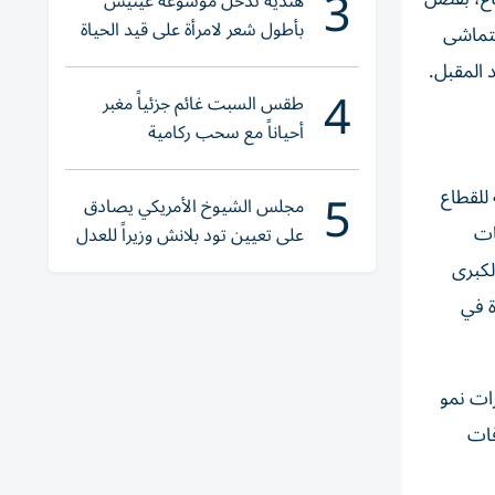
3
هندية تدخل موسوعة غينيس
بأطول شعر لامرأة على قيد الحياة
يتماشى
4
طقس السبت غائم جزئياً مغبر
أحياناً مع سحب ركامية
5
 للقطاع
مجلس الشيوخ الأمريكي يصادق
ات
على تعيين تود بلانش وزيراً للعدل
لكبرى
ائدة في
رات نمو
فات