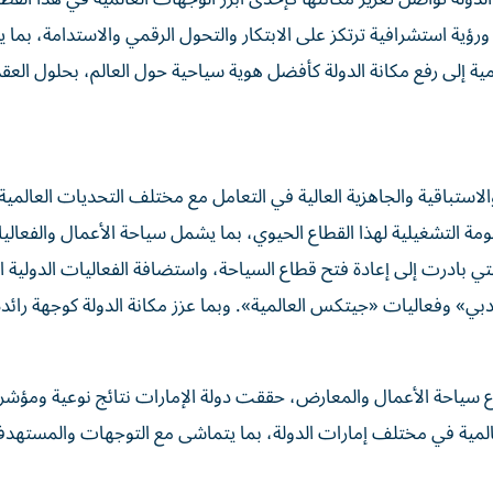
ورؤية استشرافية ترتكز على الابتكار والتحول الرقمي والاستدامة، بما 
لاستباقية والجاهزية العالية في التعامل مع مختلف التحديات العالمية
ة التشغيلية لهذا القطاع الحيوي، بما يشمل سياحة الأعمال والفعالي
تي بادرت إلى إعادة فتح قطاع السياحة، واستضافة الفعاليات الدولية ا
ب جائحة كوفيد-19، بما في ذلك معرض «إكسبو 2020 دبي» وفعاليات «جيتكس العالمية». وبما عزز مكانة الدولة كوجهة ر
طاع سياحة الأعمال والمعارض، حققت دولة الإمارات نتائج نوعية ومؤش
المية في مختلف إمارات الدولة، بما يتماشى مع التوجهات والمستهد