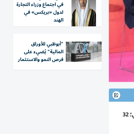
في اجتماع وزراء التجارة
لدول «بريكس» في
الهند
"أبوظبي للأوراق
المالية" يُضيء على
فرص النمو والاستثمار
الإمارات تعرض في IMEX Frankfurt 2026 نموذجاً مبتكراً لسياحة الأعمال بدعم الرقمنة والذكاء الاصطناعي؛ 32