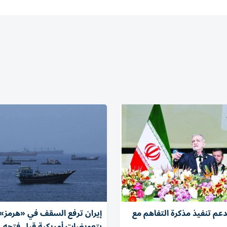
عم تنفيذ مذكرة التفاهم مع
إيران ترفع السقف في «هرمز»
بتعويضات أمريكية قبل فتحه