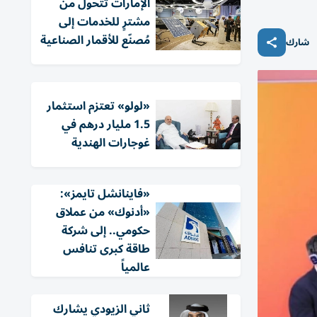
الإمارات تتحول من
مشترٍ للخدمات إلى
مُصنّع للأقمار الصناعية
شارك
«لولو» تعتزم استثمار
1.5 مليار درهم في
غوجارات الهندية
«فاينانشل تايمز»:
«أدنوك» من عملاق
حكومي.. إلى شركة
طاقة كبرى تنافس
عالمياً
ثاني الزيودي يشارك