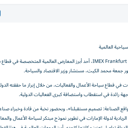
ياحية العالمية
شاركت وزارة الاقتصاد والسياحة في فعاليات معرض IMEX Frankfurt 2026، أحد أبرز المعارض العالمية المتخصصة ف
ات في قطاع سياحة الأعمال والفعاليات، من خلال إبراز ما حققته الدول
جهة رائدة في استقطاب واستضافة كبرى الفعاليات الدولية.
اقع الصناعة: تصميم مستقبلنا»، وبحضور نخبة من قادة وخبراء صناع
لريادية لدولة الإمارات في تطوير نموذج مبتكر لسياحة الأعمال والمع
الدولة تواصل تعزيز مكانتها كإحدى أبرز الوجهات العالمية في هذا الق