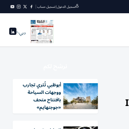
تسجيل الدخول
|
تسجيل حساب
دبي
--°
نرشح لكم
أبوظبي تُثري تجارب
ووجهات السياحة
رض «IMEX
بافتتاح متحف
«جوجنهايم»