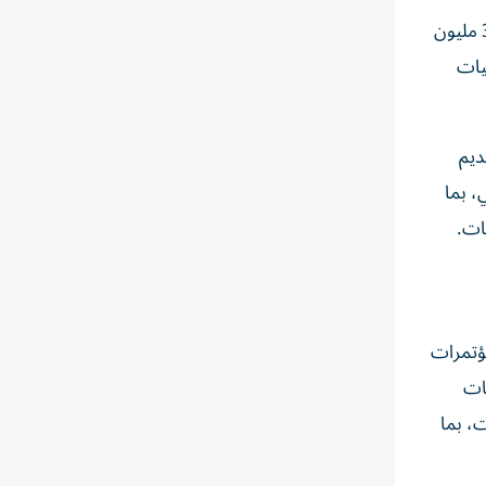
إضافة إلى ذلك، أوضح الكيت أن السياحة الإماراتية سجلت أداء سياحياً قياسياً خلال عام 2025، حيث استقبلت الدولة أكثر من 32 مليون
يات
ديم
، بما
ات.
ؤتمرات
ات
، بما