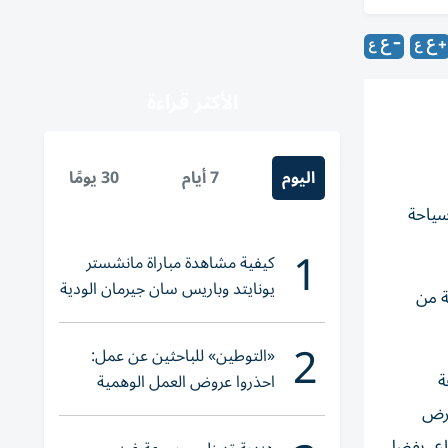
الأكثر قراءة
اليوم
7 أيام
30 يومًا
ي قطاع سياحة
1
كيفية مشاهدة مباراة مانشستر
يونايتد وباريس سان جيرمان الودية
ة من
والقنوات الناقلة
2
«التوطين» للباحثين عن عمل:
ة
احذروا عروض العمل الوهمية
وتحققوا عبر «الباركود»
ارض
طاع، بفضل