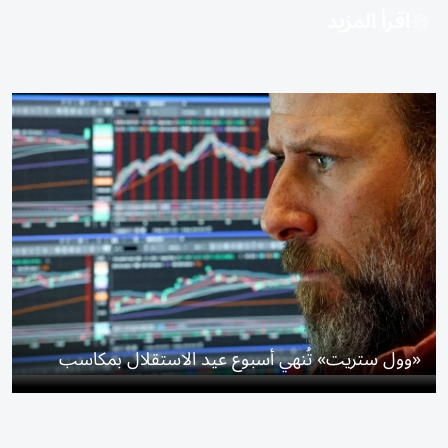
اقرأ المزيد
«وول ستريت» تُنهي أسبوع عيد الاستقلال بمكاسب