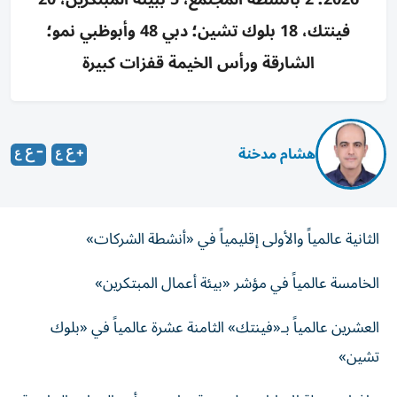
فينتك، 18 بلوك تشين؛ دبي 48 وأبوظبي نمو؛
الشارقة ورأس الخيمة قفزات كبيرة
هشام مدخنة
الثانية عالمياً والأولى إقليمياً في «أنشطة الشركات»
الخامسة عالمياً في مؤشر «بيئة أعمال المبتكرين»
العشرين عالمياً بـ«فينتك» الثامنة عشرة عالمياً في «بلوك
تشين»