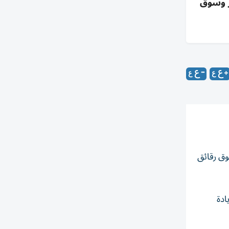
اكز البيانات 6.7 مليار (+107%) وتوقعات الربع الحالي 13 مليار وسوق
ة في سوق رقائق
ات 6.7 مليار دولار، بزيادة