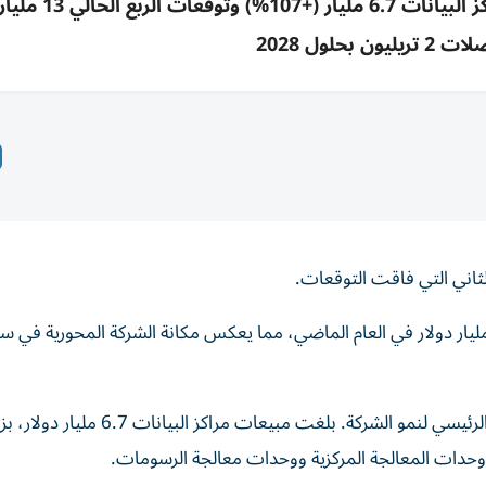
إيرادات AMD ترتفع 50% إلى 11.5 مليار دولار؛ مر
ن بحلول 2028
رتفعت إيرادات «إيه إم دي» بنسبة 50% مقارنةً ب 7.69 مليار دولار في العام الماضي، مما يعكس مكانة الشركة المحوري
ويُعدّ قطاع مراكز البيانات التابع لشركة «إيه إم دي» المحرك الرئيسي لنمو الشركة. بلغت مبيعات مراكز البيان