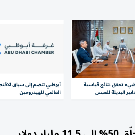
بي» تحقق نتائج قياسية
أبوظبي تنضم إلى سباق الاقتص
ابير البديلة للحبس
العالمي للهيدروجين
 دولار