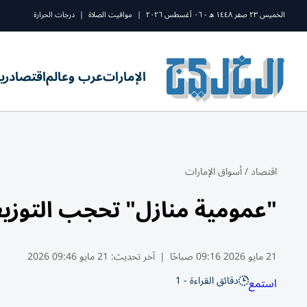
الخميس ٢٣ صفر ١٤٤٨ ه - ٠٦ أغسطس ٢٠٢٦
|
مواقيت الصلاة
|
درجات الحرارة
الإمارات
عرب وعالم
اقتصاد
ري
اقتصاد
/
أسواق الإمارات
"عمومية منازل" تحجب التوزيع
21 مايو 2026 09:16 صباحًا
|
آخر تحديث:
21 مايو 09:46 2026
دقائق القراءة - 1
استمع