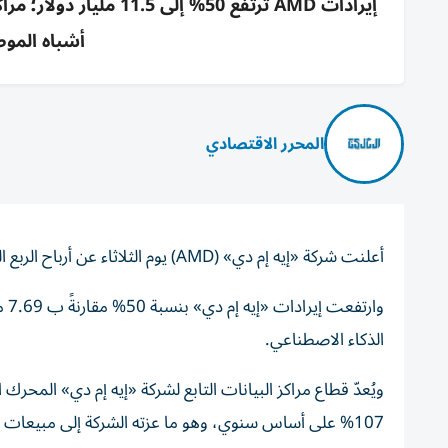
أشباه الموصلات 2 تريليو
المحرر الاقتصادي
أعلنت شركة «إيه إم دي» (AMD) يوم الثلاثاء عن أرباح الربع الثاني التي فاقت التوقعات.
وا
الذكاء الاصطناعي.
107% على أساس سنوي، وهو ما عزته الشركة إلى مبيعات وحدات المعالجة المركزية ووحدات معالجة الرسومات.