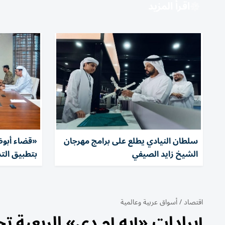
اقرأ المزيد
سلطان النيادي يطلع على برامج مهرجان
«قضاء أبوظ
الشيخ زايد الصيفي
بتطبيق التد
اقتصاد
/
أسواق عربية وعالمية
إيرادات «إيه إم دي» الربعية تحلّق 50% إلى 11.5 مليار