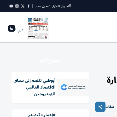
تسجيل الدخول
|
تسجيل حساب
دبي
--°
نرشح لكم
رة
أبوظبي تنضم إلى سباق
الاقتصاد العالمي
للهيدروجين
شارك
«إعمار» تتصدر