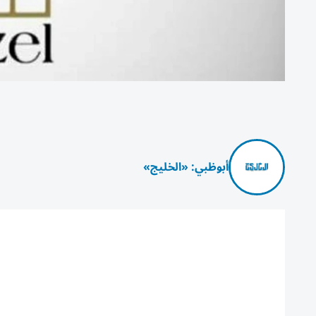
أبوظبي: «الخليج»