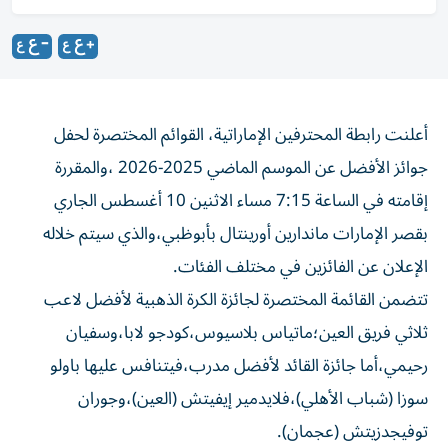
أعلنت رابطة المحترفين الإماراتية، القوائم المختصرة لحفل
جوائز الأفضل عن الموسم الماضي 2025-2026 ،والمقررة
إقامته في الساعة 7:15 مساء الاثنين 10 أغسطس الجاري
بقصر الإمارات ماندارين أورينتال بأبوظبي،والذي سيتم خلاله
الإعلان عن الفائزين في مختلف الفئات.
تتضمن القائمة المختصرة لجائزة الكرة الذهبية لأفضل لاعب
ثلاثي فريق العين؛ماتياس بلاسيوس،كودجو لابا،وسفيان
رحيمي،أما جائزة القائد لأفضل مدرب،فيتنافس عليها باولو
سوزا (شباب الأهلي)،فلايدمير إيفيتش (العين)،وجوران
توفيجدزيتش (عجمان).
ويتسابق على جائزة القفاز الذهبي لأفضل حارس مرمى كل من