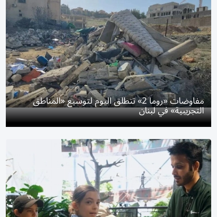
مفاوضات «روما 2» تنطلق اليوم لتوسيع «المناطق
التجريبية» في لبنان