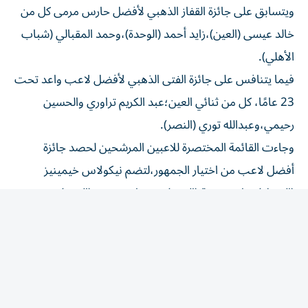
خالد عيسى (العين)،زايد أحمد (الوحدة)،وحمد المقبالي (شباب
الأهلي).
فيما يتنافس على جائزة الفتى الذهبي لأفضل لاعب واعد تحت
23 عامًا، كل من ثنائي العين؛عبد الكريم تراوري والحسين
رحيمي،وعبدالله توري (النصر).
وجاءت القائمة المختصرة للاعبين المرشحين لحصد جائزة
أفضل لاعب من اختيار الجمهور،لتضم نيكولاس خيمينيز
(الوصل) ، رامي ربيعة (العين)،وسفيان رحيمي (العين).
ويتنافس على جائزة أجمل هدف كل من الحسين رحيمي
(العين)،إليخاندرو روميرو (العين)، وسيرجيو بيريرا (الوصل).
وعن فئة المعايير،جاءت القائمة المختصرة لجائزة تراخيص
الأندية والاحتراف،كل من الوصل والنصر والعين،فيما يتنافس
على جائزة الحضور الجماهيري كل من بني ياس والعين والظفرة.