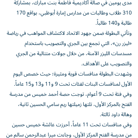
مدى يومين في صالة أكاديمية فاطمة بنت مبارك، بمشاركة
310 طلاب وطالبات من مدارس إمارة أبوظبي، بواقع 170
طالبة و140 طالباً.
وتأتي البطولة ضمن جهود الاتحاد لاكتشاف المواهب في رياضة
«ليزر رن»، التي تجمع بين الجري والتصويب باستخدام
مسدسات الليزر الآمنة، من خلال جولات متتالية من الجري
والتصويب على الأهداف.
وشهدت البطولة منافسات قوية ومثيرة؛ حيث خصص اليوم
الأول لمنافسات البنات لفئات تحت 9 و11 و13 و15 عاماً.
وفي فئة تحت 9 أعوام، توجت حصة أحمد خميس من مدرسة
الفتح بالمركز الأول، تلتها زميلتها ريم سامي الحسين ثانية،
وهالة داود ثالثة.
وفي منافسات تحت 11 عاماً، أحرزت عائشة خميس حسين
من مدرسة الفتح المركز الأول، وجاءت ميرا عبدالرحمن سالم من