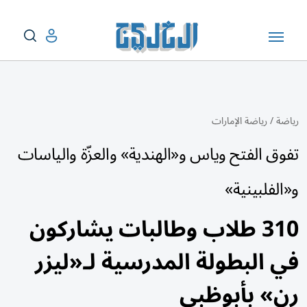
رياضة
/
رياضة الإمارات
تفوق الفتح وياس و«الهندية» والعزّة والياسات
و«الفلبينية»
310 طلاب وطالبات يشاركون
في البطولة المدرسية لـ«ليزر
رن» بأبوظبي