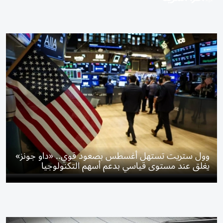
وول ستريت تستهل أغسطس بصعود قوي.. «داو جونز»
يغلق عند مستوى قياسي بدعم أسهم التكنولوجيا