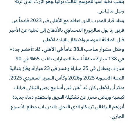
بلقب نخبة آسيا للموسم الثالث توالياً،وهو الإرث الذي تركه
رحيل ماتياس.
وعاد قرار المدرب الذي تعاقد مع الأهلي في 2023 قادماً من
فريق رد بول سالزبورغ النمساوي بالأذهان إلى تخليه عن الأخير
قبل انطلاقة الموسم والانتقال لقيادة الأهلي.
وخلال مشوار صاحب الـ38 عاماً في الأهلي، قاد«أخضر جدة»
في 138 مباراة محققاً نسبة انتصارات بلغت 65% في 90
مباراة ،وتعادل في 25 مباراة وخسر في 23 مباراة،وفاز بثنائية
النخبة الآسيوية 2025 و2026 وكأس السوبر السعودي 2025.
يذكر أن الأهلي كان قد أعلن قبل أسابيع رحيل الثنائي فرانك
كيسيه ورياض محرز عن تشكيلة الفريق واستقدم دماء جديدة
أبرزهم البرتغالي ترينكاو الذي التحق بالتدريبات مطلع الأسبوع
الجاري.