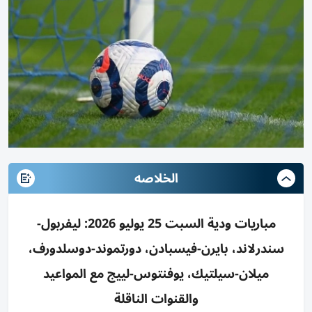
الخلاصه
مباريات ودية السبت 25 يوليو 2026: ليفربول-
سندرلاند، بايرن-فيسبادن، دورتموند-دوسلدورف،
ميلان-سيلتيك، يوفنتوس-لييج مع المواعيد
والقنوات الناقلة