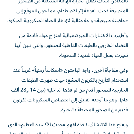
بالمعادن نشأت بفعل الحرارة الهائلة المنبعثة من الصخور
المنصرفة تحت الفوهة إثر الاصطدام، مما حول الموقع إلى
«حاضنة طبيعية» واحة مثالية لازدهار الحياة الميكروبية المبكرة.
وأظهرت الاختبارات الجيوكيميائية امتزاج مواد قادمة من
الفضاء الخارجي بالطبقات الداخلية للصخور، والتي تبين أنها
تغيرت بفعل المياه شديدة السخونة.
وفي مفاجأة أخرى، واجه الباحثون «انعكاساً زمنياً» غريباً عند
استخدام التأريخ بالكربون المشع؛ حيث ظهرت الطبقات
الخارجية للصخور أقدم من نوافذها الداخلية (بين 14 و28 ألف
عام)، وهو ما أرجعه الفريق إلى امتصاص الميكروبات لكربون
قديم من الصخور المحيطة بالبحيرة.
ويفتح هذا الاكتشاف نافذة لفهم «حدث الأكسدة العظيم» الذي