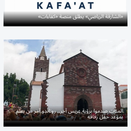
«الشارقة الرياضي» يطلق منصة «كفاءات»
المئات صدموا برؤية عريس آخر.. رونالدو آخر من يعلم
بموعد حفل زفافه