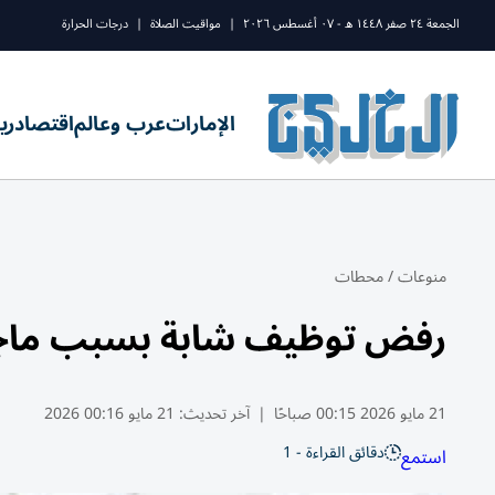
الجمعة ٢٤ صفر ١٤٤٨ ه - ٠٧ أغسطس ٢٠٢٦
|
مواقيت الصلاة
|
درجات الحرارة
الإمارات
عرب وعالم
اقتصاد
ري
منوعات
/
محطات
رفض توظيف شابة بسبب ماج
21 مايو 2026 00:15 صباحًا
|
آخر تحديث:
21 مايو 00:16 2026
دقائق القراءة - 1
استمع