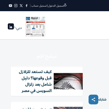
تسجيل الدخول
|
تسجيل حساب
دبي
--°
نرشح لكم
كيف تستعد للزلازل
قبل وقوعها؟ دليل
شامل بعد زلزال
السويس في مصر
شارك