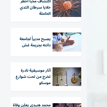
اكتشاف مخبأ أخطر
خلايا سرطان الثدي
الخاملة
يصبح مديراً لجامعة
دانته بجريمة غش
آثار موسيقية نادرة
تخرج من تحت شوارع
موسكو
محمد هنيدي يعلن وفاة