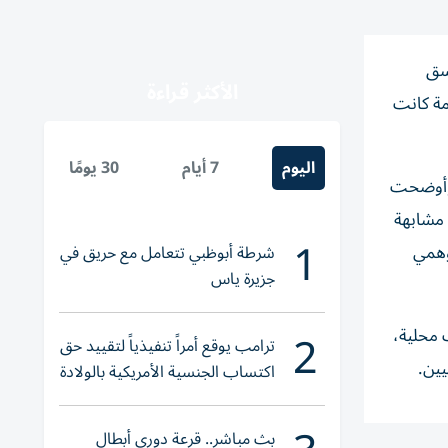
سق
الأكثر قراءة
مة كانت
اليوم
7 أيام
30 يومًا
 وأوضحت
 مشابهة
1
وهمي
شرطة أبوظبي تتعامل مع حريق في
جزيرة ياس
2
 محلية،
ترامب يوقع أمراً تنفيذياً لتقييد حق
يين.
اكتساب الجنسية الأمريكية بالولادة
بث مباشر.. قرعة دوري أبطال