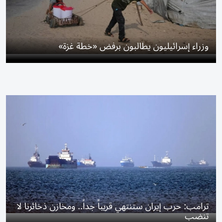
وزراء إسرائيليون يطالبون برفض «خطة غزة»
ترامب: حرب إيران ستنتهي قريباً جداً.. ومخازن ذخائرنا لا
تنضب