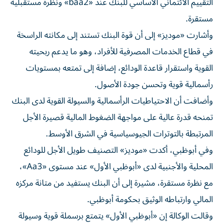
التقييم الائتماني الأساسي للبنك عند «baa2» ونظرة مستقبلية
مستقرة.
وأشارت «موديز» إلى أن قوة البنك تستند إلى مكانته الراسخة
في قطاع الخدمات المصرفية للأفراد، وهو ما يدعم ربحيته
القوية واستقرار قاعدة الودائع، إضافة إلى تمتعه بمستويات
رأسمالية قوية وتحسن جودة الأصول.
وأضافت أن الاحتياطيات الرأسمالية والسيولة القوية لدى البنك
تمنحه قدرة عالية على مواجهة الضغوط المالية قصيرة الأجل
المرتبطة بالتوترات الجيوسياسية في الشرق الأوسط.
وفي أبوظبي، أكدت «موديز» التصنيف طويل الأجل للودائع
المحلية والأجنبية لدى «أبوظبي الأول» عند مستوى «Aa3»،
مع نظرة مستقرة، مشيرة إلى أن البنك يستفيد من متانة مركزه
المالي وارتباطه الوثيق بحكومة أبوظبي.
وقالت الوكالة إن «أبوظبي الأول» يتمتع برسملة قوية وسيولة