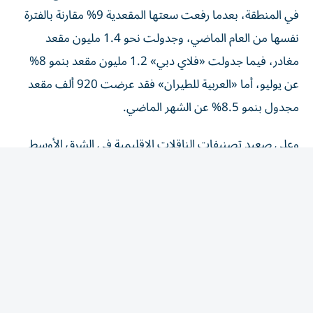
في المنطقة، بعدما رفعت سعتها المقعدية 9% مقارنة بالفترة
نفسها من العام الماضي، وجدولت نحو 1.4 مليون مقعد
مغادر، فيما جدولت «فلاي دبي» 1.2 مليون مقعد بنمو 8%
عن يوليو، أما «العربية للطيران» فقد عرضت 920 ألف مقعد
مجدول بنمو 8.5% عن الشهر الماضي.
وعلى صعيد تصنيفات الناقلات الإقليمية في الشرق الأوسط
لشهر أغسطس 2026، جاءت «الخطوط السعودية» في المرتبة
الثانية سعةً بـ2.9 مليون مقعد، تلتها «الخطوط القطرية» في
المرتبة الثالثة بـ 2.7 مليون مقعد، وحلت «طيران ناس» رابعاً بـ
1.43 مليون مقعد، تليها «الاتحاد للطيران» خامساً، ثم «طيران
أديل» سادساً بـ 1.25 مليون مقعد و«فلاي دبي» سابعاً،
و«العربية للطيران» ثامناً.
مطار دبي يتصدر