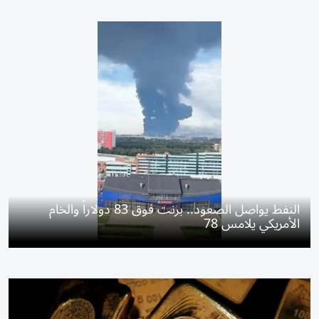
النفط يواصل الصعود.. برنت فوق 83 دولاراً والخام
الأمريكي يلامس 78