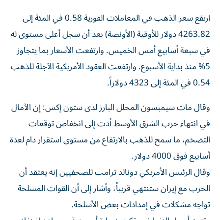
ارتفع ‌سعر الذهب في المعاملات الفورية 0.58 في المئة إلى
4263.82 دولار للأوقية (الأونصة) بعد أن سجل أعلى مستوى له
في سبعة أسابيع أمس الخميس. وارتفعت الأسعار بما يتجاوز
5% منذ بداية ‌الأسبوع. وارتفعت العقود الأمريكية الآجلة للذهب
0.54 في المئة إلى 4323 دولاراً.
وقال مات سيمبسون المحلل ⁠البارز لدى ستون إكس: إن الآمال
في انتهاء حرب الشرق الأوسط أدت إلى انخفاض توقعات
التضخم، ما سمح للذهب بالارتفاع من مستوى استقرار دام لعدة
أسابيع فوق 4000 دولار.
وقال الرئيس الأمريكي دونالد ترامب للصحفيين إنه يعتقد أن
الحرب مع إيران ستنتهي قريباً، وأشار إلى أن القوات المسلحة ​
تواجه مشكلات في إمدادات بعض الأسلحة.
وتتجه أسعار النفط نحو تكبد خسارة ‌أسبوعية. ويساعد انخفاض