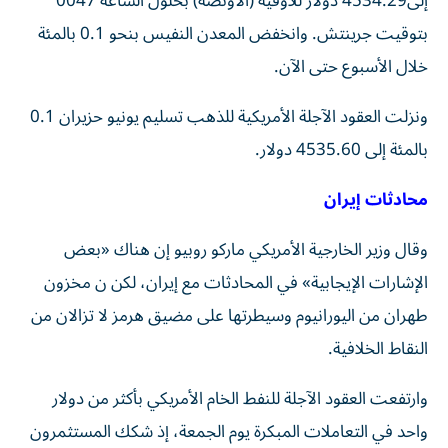
إلى4534.29 دولار للأوقية (الأونصة) بحلول الساعة 0047
بتوقيت جرينتش. وانخفض المعدن النفيس بنحو 0.1 بالمئة
خلال الأسبوع حتى الآن.
ونزلت العقود ‌الآجلة الأمريكية للذهب تسليم يونيو حزيران 0.1
بالمئة إلى 4535.60 دولار.
محادثات إيران
وقال ⁠وزير الخارجية الأمريكي ماركو روبيو إن هناك «بعض
الإشارات الإيجابية» في المحادثات مع إيران، لكن ن مخزون
طهران من اليورانيوم وسيطرتها على مضيق هرمز لا تزالان من
النقاط الخلافية.
وارتفعت العقود الآجلة للنفط الخام الأمريكي بأكثر من دولار
واحد في التعاملات ​المبكرة يوم الجمعة، إذ شكك المستثمرون