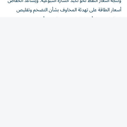
أسعار الطاقة على تهدئة المخاوف بشأن التضخم وتقليص
التوقعات ببقاء أسعار الفائدة مرتفعة لفترة أطول.
تقرير الوظائف
ويعد الذهب وسيلة للتحوط ضد التضخم، لكن ⁠ارتفاع أسعار
الفائدة عادة ما يقلل من جاذبيته لأنه لا يدر عائداً.
وينتظر المتداولون تقرير الوظائف الأمريكية لشهر يوليو/ تموز،
والمقرر أن تصدره وزارة العمل في الساعة ​12:30 بتوقيت
‌جرينتش.
وقال سيمبسون: "بغض النظر عن نتائج تقرير الوظائف غير
الزراعية، فقد أثبت ‌مستوى 4000 دولار أنه مستوى دعم قوي
وأعتقد أن المراهنين على صعوده ينتظرون تراجعه للاستفادة